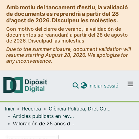
Amb motiu del tancament d'estiu, la validació
de documents es reprendrà a partir del 28
d'agost de 2026. Disculpeu les molèsties.
Con motivo del cierre de verano, la validación de
documentos se reanudará a partir del 28 de agosto
de 2026. Disculpad las molestias
Due to the summer closure, document validation will
resume starting August 28, 2026. We apologize for
any inconvenience.
(current)
Iniciar sessió
Comunitats i col·leccions
Inici
Recerca
Ciència Política, Dret Constitucional i Filosofia del Dret
Navega per tot el DD
Articles publicats en revistes (Ciència Política, Dret Constitucional i Filosofia del Dret)
Com publicar
Valoración de 25 años de autonomía.
Contacte