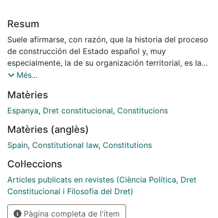
Resum
Suele afirmarse, con razón, que la historia del proceso
de construcción del Estado español y, muy
especialmente, la de su organización territorial, es la
historia de un largo fracaso colectivo, jalonado de
Més...
conflictos. La Constitución de 1978, al consagrar el
Matèries
principio de autonomía política, pretendió dar
respuesta, desde la modesta posición que al Derecho
Espanya
,
Dret constitucional
,
Constitucions
compete, a la tradicional ineficacia del Estado
Matèries (anglès)
centralista español y la plural conformación de la
comunidad política que está en su base y que, con
Spain
,
Constitutional law
,
Constitutions
diversa intensidad, ha manifestado su voluntad de
Col·leccions
autogobierno [...].
Articles publicats en revistes (Ciència Política, Dret
Constitucional i Filosofia del Dret)
Pàgina completa de l'ítem