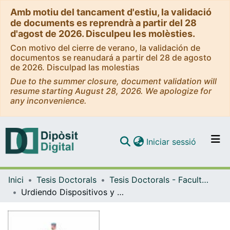
Amb motiu del tancament d'estiu, la validació
de documents es reprendrà a partir del 28
d'agost de 2026. Disculpeu les molèsties.
Con motivo del cierre de verano, la validación de
documentos se reanudará a partir del 28 de agosto
de 2026. Disculpad las molestias
Due to the summer closure, document validation will
resume starting August 28, 2026. We apologize for
any inconvenience.
(current)
Iniciar sessió
Comunitats i col·leccions
Inici
Tesis Doctorals
Tesis Doctorals - Facultat - Belles Arts
Navega per tot el DD
Urdiendo Dispositivos y Nueva Política Curricular en la Construcción de Subjetividad Docente: una Investigación Dialógica con profesoras de Artes Visuales de Escuelas chilenas
Com publicar
Contacte