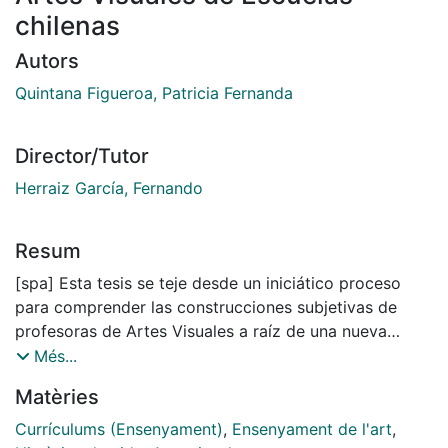
chilenas
Autors
Quintana Figueroa, Patricia Fernanda
Director/Tutor
Herraiz García, Fernando
Resum
[spa] Esta tesis se teje desde un iniciático proceso
para comprender las construcciones subjetivas de
profesoras de Artes Visuales a raíz de una nueva
política curricular, entendida esta como dispositivo, y
Més...
junto con ello analizar la relación de esta normativa y
Matèries
la puesta en práctica del curriculum en la
configuración de subjetividades docentes. Aquello
Currículums (Ensenyament)
,
Ensenyament de l'art
,