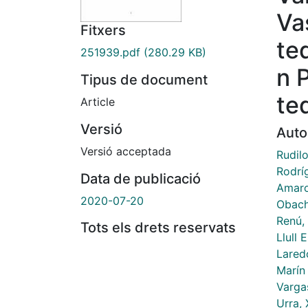
Va
Fitxers
te
251939.pdf
(280.29 KB)
n 
Tipus de document
te
Article
Versió
Auto
Versió acceptada
Rudil
Rodrí
Data de publicació
Amaro
2020-07-20
Obach
Renú,
Tots els drets reservats
Llull 
Lared
Marín
Varga
Urra, 