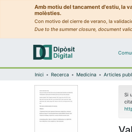
Amb motiu del tancament d'estiu, la v
molèsties.
Con motivo del cierre de verano, la valida
Due to the summer closure, document valid
Comuni
Inici
Recerca
Medicina
Si 
cit
htt
Va