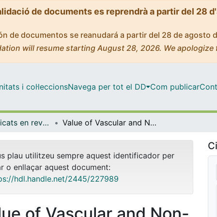
alidació de documents es reprendrà a partir del 28 d
ción de documentos se reanudará a partir del 28 de agosto 
ation will resume starting August 28, 2026. We apologize 
tats i col·leccions
Navega per tot el DD
Com publicar
Cont
Articles publicats en revistes (Medicina)
Value of Vascular and Non-Vascular Pattern on Computed Tomography Perfusion in Patients With Acute Isolated Aphasia Stroke.
Ci
us plau utilitzeu sempre aquest identificador per
ar o enllaçar aquest document:
ps://hdl.handle.net/2445/227989
lue of Vascular and Non-