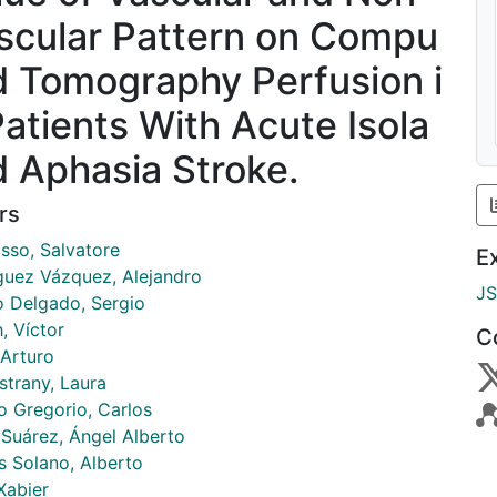
scular Pattern on Compu
d Tomography Perfusion i
Patients With Acute Isola
d Aphasia Stroke.
rs
osso, Salvatore
E
guez Vázquez, Alejandro
J
 Delgado, Sergio
, Víctor
C
 Arturo
Estrany, Laura
o Gregorio, Carlos
 Suárez, Ángel Alberto
s Solano, Alberto
Xabier