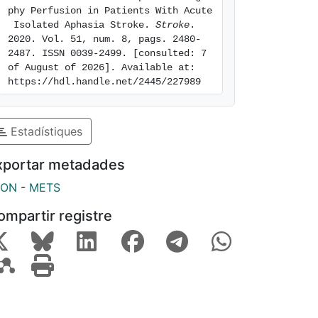
phy Perfusion in Patients With Acute
 Isolated Aphasia Stroke. 
Stroke
. 
2020. Vol. 51, num. 8, pags. 2480-
2487. ISSN 0039-2499. [consulted: 7 
of August of 2026]. Available at: 
https://hdl.handle.net/2445/227989
Estadístiques
xportar metadades
SON
-
METS
ompartir registre