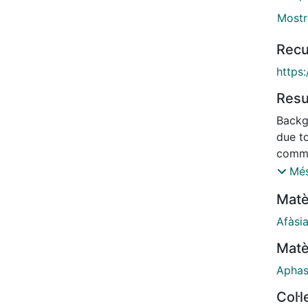
Mostr
Recu
https
Res
Backg
due to
commo
that, 
Més
perfus
Matè
outco
the d
Afàsi
perfus
Matè
Metho
Aphas
cohort
Col·
aphas