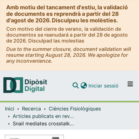
Amb motiu del tancament d'estiu, la validació
de documents es reprendrà a partir del 28
d'agost de 2026. Disculpeu les molèsties.
Con motivo del cierre de verano, la validación de
documentos se reanudará a partir del 28 de agosto
de 2026. Disculpad las molestias
Due to the summer closure, document validation will
resume starting August 28, 2026. We apologize for
any inconvenience.
(current)
Iniciar sessió
Comunitats i col·leccions
Inici
Recerca
Ciències Fisiològiques
Navega per tot el DD
Articles publicats en revistes (Ciències Fisiològiques)
Com publicar
Snail mediates crosstalk between TGFβ and LXRα in hepatocellular carcinoma
Contacte