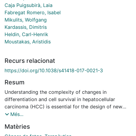
Caja Puigsubirà, Laia
Fabregat Romero, Isabel
Mikulits, Wolfgang
Kardassis, Dimitris
Heldin, Carl-Henrik
Moustakas, Aristidis
Recurs relacionat
https://doi.org/10.1038/s41418-017-0021-3
Resum
Understanding the complexity of changes in
differentiation and cell survival in hepatocellular
carcinoma (HCC) is essential for the design of new
diagnostic tools and therapeutic modalities. In this
Més...
context, we have analyzed the crosstalk between
Matèries
transforming growth factor β (TGFβ) and liver X
receptor α (LXRα) pathways. TGFβ is known to