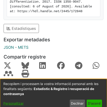
Differentiation
. 2017. ISSN 1350-9047. 
[consulted: 6 of August of 2026]. Available 
at: https://hdl.handle.net/2445/172848
Estadístiques
Exportar metadades
JSON
-
METS
Compartir registre
Recopilem i processem la vostra informació personal amb les
finalitats següents:
Estadístic & Registre i recuperació de
Coordinació:
CRAI UB
Avís legal
Metadades
subjectes a:
contrasenya
Configuració
Política de
Acord
Personalitzar
Declinar
D'acord
de cookies
privadesa
d'usuari