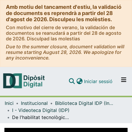
Amb motiu del tancament d'estiu, la validació
de documents es reprendrà a partir del 28
d'agost de 2026. Disculpeu les molèsties.
Con motivo del cierre de verano, la validación de
documentos se reanudará a partir del 28 de agosto
de 2026. Disculpad las molestias
Due to the summer closure, document validation will
resume starting August 28, 2026. We apologize for
any inconvenience.
(current)
Iniciar sessió
Comunitats i col·leccions
Inici
Institucional
Biblioteca Digital IDP (Institut de Desenvolupament Professional)
Navega per tot el DD
I - Videoteca Digital (IDP)
Com publicar
De l'habilitat tecnològica a la competència digital docent [vídeo]
Contacte