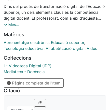
Dins del procés de transformació digital de l'Educació
Superior, un dels elements claus és la competència
digital docent. El professorat, com a eix d'aquesta
transformació, ha desenvolupat - de manera més o
Més...
menys intuïtiva - la seva pròpia competència digital i
Matèries
ha incorporat a les seves classes la dimensió digital
com una eina més del seu repertori.
Aprenentatge electrònic
,
Educació superior
,
Tecnologia educativa
,
Alfabetització digital
,
Vídeo
La qüestió és, què podem fer para reforçar i expandir
Col·leccions
aquesta competència digital docent per millorar el
procés d'ensenyament-aprenentatge dels nostres
I - Videoteca Digital (IDP)
estudiants i la seva pròpia competència digital.
Mediateca - Docència
Pàgina completa de l'ítem
Val a dir que la COVID-19 ha vingut a reforçar la
necessitat de comptar amb les infraestructures i les
Citació
estructures organitzatives i pedagògiques necessàries
per realitzar i sostenir la transformació digital que la
societat espera de la Universitat.