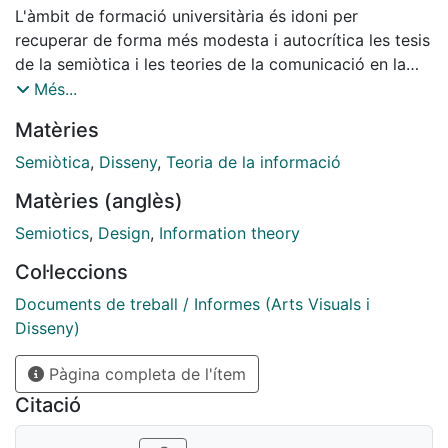
L'àmbit de formació universitària és idoni per
recuperar de forma més modesta i autocrítica les tesis
de la semiòtica i les teories de la comunicació en la
seva relació amb els processos del disseny.
Més...
Matèries
Semiòtica
,
Disseny
,
Teoria de la informació
Matèries (anglès)
Semiotics
,
Design
,
Information theory
Col·leccions
Documents de treball / Informes (Arts Visuals i
Disseny)
Pàgina completa de l'ítem
Citació