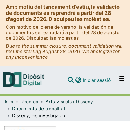
Amb motiu del tancament d'estiu, la validació
de documents es reprendrà a partir del 28
d'agost de 2026. Disculpeu les molèsties.
Con motivo del cierre de verano, la validación de
documentos se reanudará a partir del 28 de agosto
de 2026. Disculpad las molestias
Due to the summer closure, document validation will
resume starting August 28, 2026. We apologize for
any inconvenience.
(current)
Iniciar sessió
Comunitats i col·leccions
Inici
Recerca
Arts Visuals i Disseny
Navega per tot el DD
Documents de treball / Informes (Arts Visuals i Disseny)
Com publicar
Disseny, les investigacions sobre la comunicació i la proposada teoria dels signes
Contacte