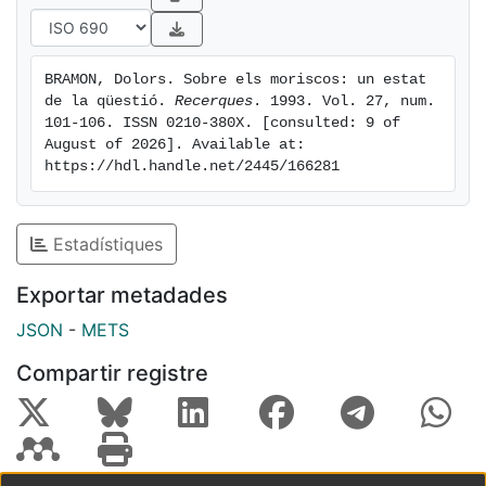
intentaren, no reeixiren a ser tinguts com a tals; i
aquesta contradicció dona lloc al problema morisc.
BRAMON, Dolors. Sobre els moriscos: un estat 
de la qüestió. 
Recerques
. 1993. Vol. 27, num. 
101-106. ISSN 0210-380X. [consulted: 9 of 
August of 2026]. Available at: 
https://hdl.handle.net/2445/166281
Estadístiques
Exportar metadades
JSON
-
METS
Compartir registre