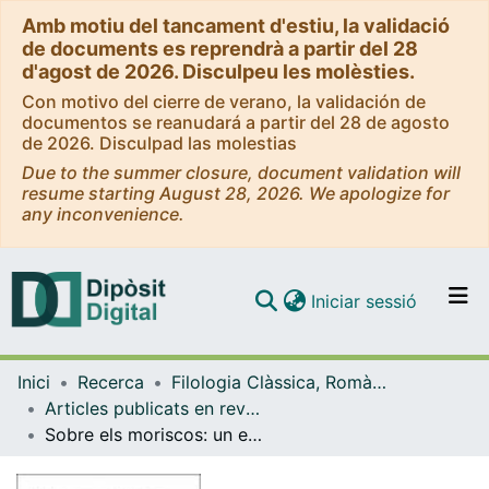
Amb motiu del tancament d'estiu, la validació
de documents es reprendrà a partir del 28
d'agost de 2026. Disculpeu les molèsties.
Con motivo del cierre de verano, la validación de
documentos se reanudará a partir del 28 de agosto
de 2026. Disculpad las molestias
Due to the summer closure, document validation will
resume starting August 28, 2026. We apologize for
any inconvenience.
(current)
Iniciar sessió
Comunitats i col·leccions
Inici
Recerca
Filologia Clàssica, Romànica i Semítica
Navega per tot el DD
Articles publicats en revistes (Filologia Clàssica, Romànica i Semítica)
Com publicar
Sobre els moriscos: un estat de la qüestió
Contacte