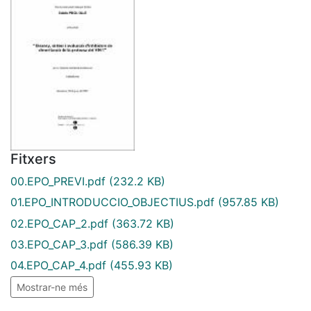
Fitxers
00.EPO_PREVI.pdf
(232.2 KB)
01.EPO_INTRODUCCIO_OBJECTIUS.pdf
(957.85 KB)
02.EPO_CAP_2.pdf
(363.72 KB)
03.EPO_CAP_3.pdf
(586.39 KB)
04.EPO_CAP_4.pdf
(455.93 KB)
Mostrar-ne més