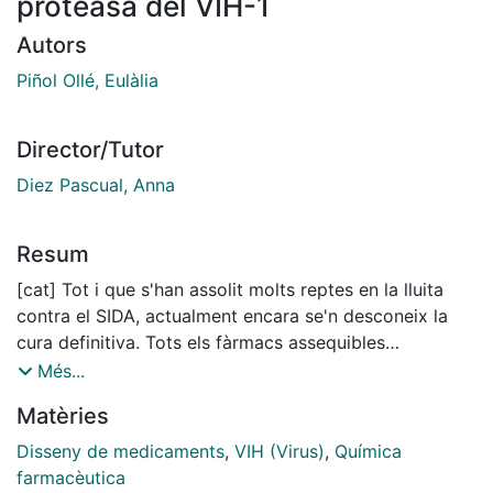
proteasa del VIH-1
Autors
Piñol Ollé, Eulàlia
Director/Tutor
Diez Pascual, Anna
Resum
[cat] Tot i que s'han assolit molts reptes en la lluita
contra el SIDA, actualment encara se'n desconeix la
cura definitiva. Tots els fàrmacs assequibles
comercialment i llur combinació en l'anomenada
Més...
teràpia antiretroviral altament activa (HAART) milloren
Matèries
la qualitat de vida de les persones infectades però
l'actual teràpia té uns costos molt elevats, sobretot si
Disseny de medicaments
,
VIH (Virus)
,
Química
tenim en compte que els 95% de la gent infectada viu
farmacèutica