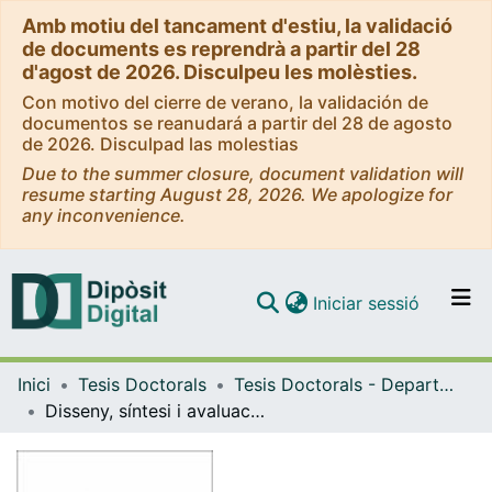
Amb motiu del tancament d'estiu, la validació
de documents es reprendrà a partir del 28
d'agost de 2026. Disculpeu les molèsties.
Con motivo del cierre de verano, la validación de
documentos se reanudará a partir del 28 de agosto
de 2026. Disculpad las molestias
Due to the summer closure, document validation will
resume starting August 28, 2026. We apologize for
any inconvenience.
(current)
Iniciar sessió
Comunitats i col·leccions
Inici
Tesis Doctorals
Tesis Doctorals - Departament - Farmacologia i Química Terapèutica
Navega per tot el DD
Disseny, síntesi i avaluació d'inhibidors de dimerització de la proteasa del VIH-1
Com publicar
Contacte