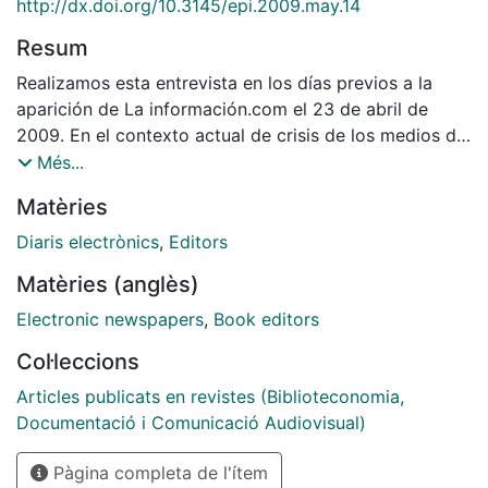
http://dx.doi.org/10.3145/epi.2009.may.14
Resum
Realizamos esta entrevista en los días previos a la
aparición de La información.com el 23 de abril de
2009. En el contexto actual de crisis de los medios de
comunicación en el que estamos asistiendo a
Més...
importantes recortes de plantilla e incluso a cierres de
Matèries
cabeceras, es más novedosa si cabe la feliz noticia del
nacimiento de un nuevo diario digital. El contexto
Diaris electrònics
,
Editors
parece aparentemente no ser el más propicio. ¿Cómo
Matèries (anglès)
ves la situación actual de los medios en su conjunto y
qué espacio aspira a ocupar La información.com? de
Electronic newspapers
,
Book editors
comunicación en internet son una gota en el océano
Col·leccions
de la información¿. Esta es una visión ciertamente
humilde que parece alejarse de la idea clásica de los
Articles publicats en revistes (Biblioteconomia,
medios como ¿cuarto poder¿. ¿Cuál es a tu juicio el
Documentació i Comunicació Audiovisual)
papel de los medios de comunicación en este océano
Pàgina completa de l'ítem
informativo que es internet?