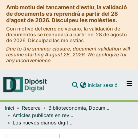
Amb motiu del tancament d'estiu, la validació
de documents es reprendrà a partir del 28
d'agost de 2026. Disculpeu les molèsties.
Con motivo del cierre de verano, la validación de
documentos se reanudará a partir del 28 de agosto
de 2026. Disculpad las molestias
Due to the summer closure, document validation will
resume starting August 28, 2026. We apologize for
any inconvenience.
(current)
Iniciar sessió
Comunitats i col·leccions
Inici
Recerca
Biblioteconomia, Documentació i Comunicació Audiovisual
Navega per tot el DD
Articles publicats en revistes (Biblioteconomia, Documentació i Comunicació Audiovisual)
Com publicar
Los nuevos diarios digitales. Entrevista a Mario Tascón
Contacte