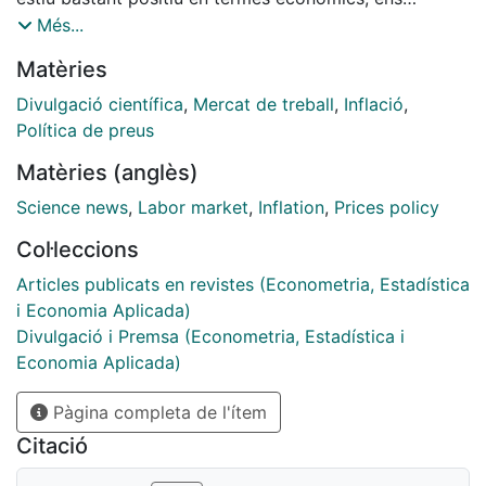
esperen una tardor i un hivern molt durs (...)
Més...
Matèries
Divulgació científica
,
Mercat de treball
,
Inflació
,
Política de preus
Matèries (anglès)
Science news
,
Labor market
,
Inflation
,
Prices policy
Col·leccions
Articles publicats en revistes (Econometria, Estadística
i Economia Aplicada)
Divulgació i Premsa (Econometria, Estadística i
Economia Aplicada)
Pàgina completa de l'ítem
Citació