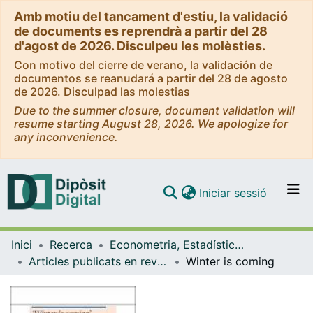
Amb motiu del tancament d'estiu, la validació
de documents es reprendrà a partir del 28
d'agost de 2026. Disculpeu les molèsties.
Con motivo del cierre de verano, la validación de
documentos se reanudará a partir del 28 de agosto
de 2026. Disculpad las molestias
Due to the summer closure, document validation will
resume starting August 28, 2026. We apologize for
any inconvenience.
(current)
Iniciar sessió
Comunitats i col·leccions
Inici
Recerca
Econometria, Estadística i Economia Aplicada
Navega per tot el DD
Articles publicats en revistes (Econometria, Estadística i Economia Aplicada)
Winter is coming
Com publicar
Contacte