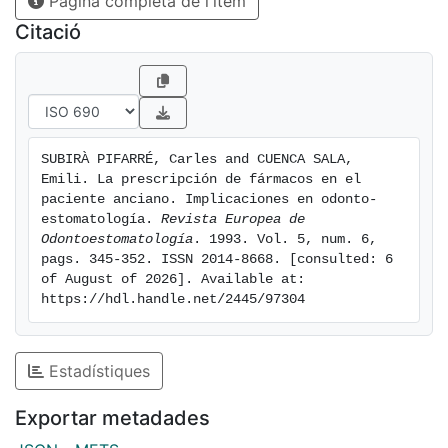
Pàgina completa de l'ítem
joven o de mediana edad, La falta de cumplimiento de
la prescripción, los cambios fisiopatológicos en la
Citació
Tercera Edad, la repercusión en la farnacocinética y
farmacodinámica de muchos fármacos, los cambios
que éstos ocasionan en el área bucodental, la
optimiiación de los principales grupos de
medicamentos según la edad obligan al profesional de
SUBIRÀ PIFARRÉ, Carles and CUENCA SALA, 
la Odontoestomatología, cuando decide hacer una
Emili. La prescripción de fármacos en el 
prescripción a un paciente de edad avanzada, a
paciente anciano. Implicaciones en odonto-
plantear una estrategia distinta a la habitual.
estomatología. 
Revista Europea de 
Odontoestomatología
. 1993. Vol. 5, num. 6, 
pags. 345-352. ISSN 2014-8668. [consulted: 6 
of August of 2026]. Available at: 
https://hdl.handle.net/2445/97304
Estadístiques
Exportar metadades