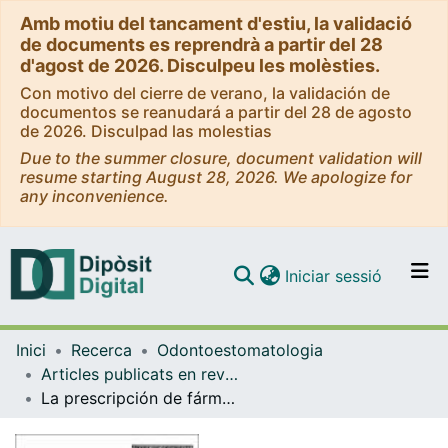
Amb motiu del tancament d'estiu, la validació
de documents es reprendrà a partir del 28
d'agost de 2026. Disculpeu les molèsties.
Con motivo del cierre de verano, la validación de
documentos se reanudará a partir del 28 de agosto
de 2026. Disculpad las molestias
Due to the summer closure, document validation will
resume starting August 28, 2026. We apologize for
any inconvenience.
(current)
Iniciar sessió
Comunitats i col·leccions
Inici
Recerca
Odontoestomatologia
Navega per tot el DD
Articles publicats en revistes (Odontoestomatologia)
Com publicar
La prescripción de fármacos en el paciente anciano. Implicaciones en odonto-estomatología
Contacte