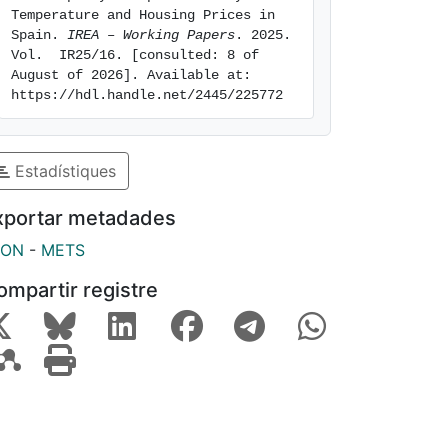
Temperature and Housing Prices in 
Spain. 
IREA – Working Papers
. 2025. 
Vol.  IR25/16. [consulted: 8 of 
August of 2026]. Available at: 
https://hdl.handle.net/2445/225772
Estadístiques
xportar metadades
SON
-
METS
ompartir registre