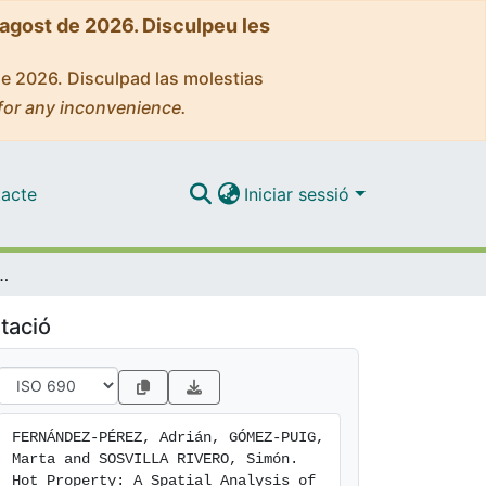
'agost de 2026. Disculpeu les
de 2026. Disculpad las molestias
for any inconvenience.
acte
Iniciar sessió
ysis of Temperature and Housing Prices in Spain
tació
FERNÁNDEZ-PÉREZ, Adrián, GÓMEZ-PUIG, 
Marta and SOSVILLA RIVERO, Simón. 
Hot Property: A Spatial Analysis of 