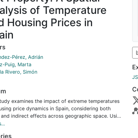
alysis of Temperature
d Housing Prices in
ain
rs
ndez-Pérez, Adrián
-Puig, Marta
E
la Rivero, Simón
J
C
um
study examines the impact of extreme temperatures
using price dynamics in Spain, considering both
t and indirect effects across geographic space. Using
data at the provincial level and a spatial
...
metric model, we find that an increase in the
ries
r of days with maximum temperatures exceeding