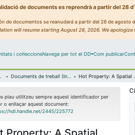
alidació de documents es reprendrà a partir del 28 d
ción de documentos se reanudará a partir del 28 de agosto 
ation will resume starting August 28, 2026. We apologize 
tats i col·leccions
Navega per tot el DD
Com publicar
Cont
onal i Pública (IREA)
Documents de treball (Institut de Recerca en Economia Aplicada Regional i Pública (IREA))
Hot Property: A Spatial Anal
Ci
us plau utilitzeu sempre aquest identificador per
ar o enllaçar aquest document:
ps://hdl.handle.net/2445/225772
t Property: A Spatial