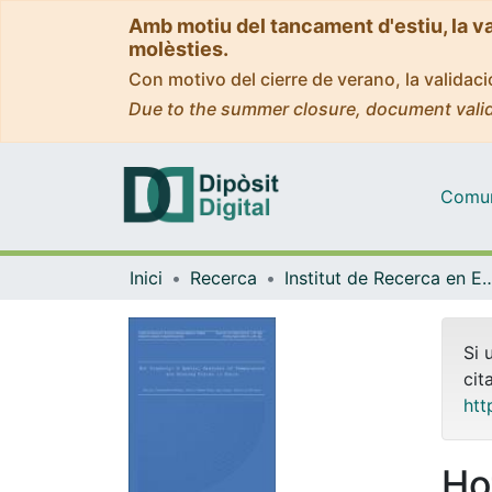
Amb motiu del tancament d'estiu, la v
molèsties.
Con motivo del cierre de verano, la valida
Due to the summer closure, document valid
Comuni
Inici
Recerca
Institut de Recerca en Economia Aplicada Regi
Si 
cit
htt
Ho