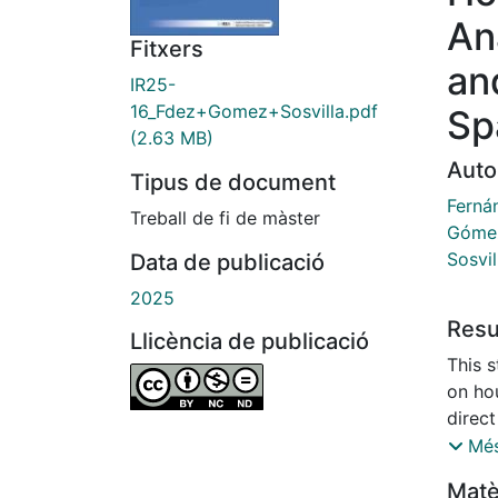
An
Fitxers
an
IR25-
16_Fdez+Gomez+Sosvilla.pdf
Sp
(2.63 MB)
Auto
Tipus de document
Ferná
Treball de fi de màster
Gómez
Sosvil
Data de publicació
2025
Res
Llicència de publicació
This 
on ho
direc
panel 
Més
econo
Matè
numbe