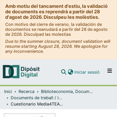
Amb motiu del tancament d'estiu, la validació
de documents es reprendrà a partir del 28
d'agost de 2026. Disculpeu les molèsties.
Con motivo del cierre de verano, la validación de
documentos se reanudará a partir del 28 de agosto
de 2026. Disculpad las molestias
Due to the summer closure, document validation will
resume starting August 28, 2026. We apologize for
any inconvenience.
(current)
Iniciar sessió
Comunitats i col·leccions
Inici
Recerca
Biblioteconomia, Documentació i Comunicació Audiovisual
Navega per tot el DD
Documents de treball / Informes (Biblioteconomia, Documentació i Comunicació Audiovisual)
Com publicar
Cuestionario Media4TEACH
Contacte