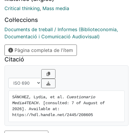
mediático, tu relación con los medios, tus
competencias mediáticas e informacionales, tus
Critical thinking
,
Mass media
valores sociales y harás una pequeña prueba de
Col·leccions
detección de desinformación.
Documents de treball / Informes (Biblioteconomia,
Documentació i Comunicació Audiovisual)
Pàgina completa de l'ítem
Citació
SÁNCHEZ, Lydia, et al. 
Cuestionario 
Media4TEACH.
 [consulted: 7 of August of 
2026]. Available at: 
https://hdl.handle.net/2445/208605