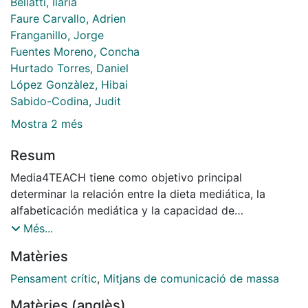
Bellatti, Ilaria
Faure Carvallo, Adrien
Franganillo, Jorge
Fuentes Moreno, Concha
Hurtado Torres, Daniel
López Gonzàlez, Hibai
Sabido-Codina, Judit
Mostra 2 més
Resum
Media4TEACH tiene como objetivo principal
determinar la relación entre la dieta mediática, la
alfabeticación mediática y la capacidad de
pensamiento crítico en futuros profesores dde
Més...
secundaria. Si aceptas participar en este estudio,
Matèries
puedes participar en la compleción del siguiente
uestionario donde te preguntaremos datos
Pensament crític
,
Mitjans de comunicació de massa
sociodemográficos generales, tus hábitos de consumo
Matèries (anglès)