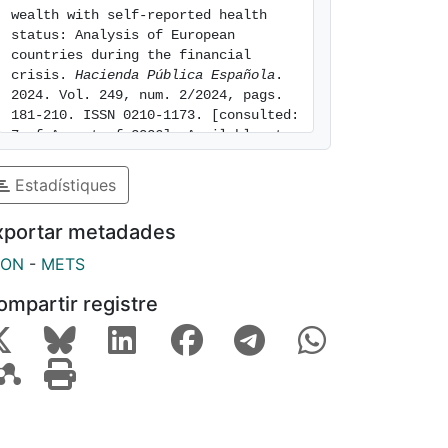
wealth with self-reported health 
status: Analysis of European 
countries during the financial 
crisis. 
Hacienda Pública Española
. 
2024. Vol. 249, num. 2/2024, pags. 
181-210. ISSN 0210-1173. [consulted: 
7 of August of 2026]. Available at: 
https://hdl.handle.net/2445/221791
Estadístiques
xportar metadades
SON
-
METS
ompartir registre