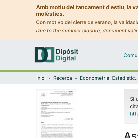
Amb motiu del tancament d'estiu, la v
molèsties.
Con motivo del cierre de verano, la valida
Due to the summer closure, document valid
Comuni
Inici
Recerca
Econometria, Estadística i Econom
Si 
cit
htt
As