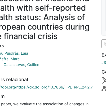
alth with self-reported
alth status: Analysis of
ropean countries during
 financial crisis
rs
u Pujolràs, Laia
E
Zafra, Marc
J
 i Casasnovas, Guillem
C
rs relacionat
://doi.org/https://dx.doi.org/10.7866/HPE-RPE.24.2.7
um
s paper, we evaluate the association of changes in