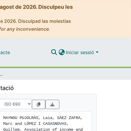
'agost de 2026. Disculpeu les
de 2026. Disculpad las molestias
for any inconvenience.
acte
Iniciar sessió
self-reported health status: Analysis of European countries during the financial crisis
tació
MAYNOU PUJOLRÀS, Laia, SÁEZ ZAFRA, 
Marc and LÓPEZ I CASASNOVAS, 
Guillem. Association of income and 