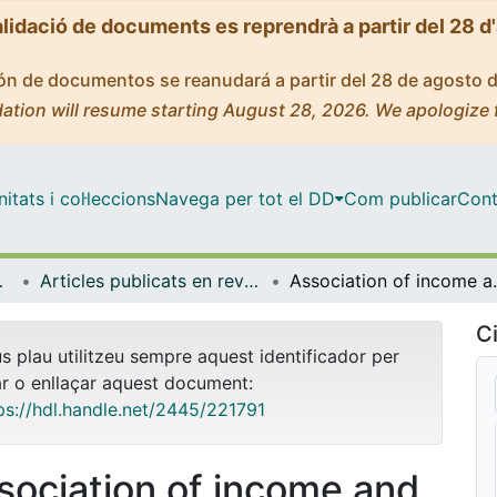
alidació de documents es reprendrà a partir del 28 d
ción de documentos se reanudará a partir del 28 de agosto 
ation will resume starting August 28, 2026. We apologize 
tats i col·leccions
Navega per tot el DD
Com publicar
Cont
ia Aplicada
Articles publicats en revistes (Econometria, Estadística i Economia Aplicada)
Association of income and wealth with 
Ci
us plau utilitzeu sempre aquest identificador per
ar o enllaçar aquest document:
ps://hdl.handle.net/2445/221791
sociation of income and