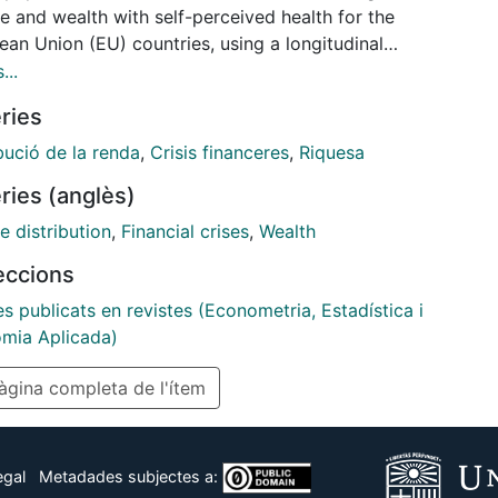
e and wealth with self-perceived health for the
an Union (EU) countries, using a longitudinal
 of individuals. We estimated generalized linear
...
 models for three waves of the Eurosystem
ries
hold Finance and Consumption Survey (2011, 2015,
 adjusting for family and individual heterogeneity
bució de la renda
,
Crisis financeres
,
Riquesa
r temporal trends. Results show that variations in
ries (anglès)
e have a positive and significant impact on changes
f-perceived health during the financial crisis, but not
e distribution
,
Financial crises
,
Wealth
2015. In conclusion, we find that income, rather than
leccions
, played an important role in protecting health.
es publicats en revistes (Econometria, Estadística i
mia Aplicada)
gina completa de l'ítem
egal
Metadades subjectes a: