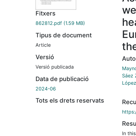
we
Fitxers
he
862812.pdf
(1.59 MB)
Eu
Tipus de document
the
Article
Versió
Auto
Versió publicada
Mayno
Sáez 
Data de publicació
López
2024-06
Tots els drets reservats
Recu
https
Res
In thi