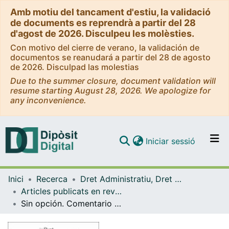
Amb motiu del tancament d'estiu, la validació
de documents es reprendrà a partir del 28
d'agost de 2026. Disculpeu les molèsties.
Con motivo del cierre de verano, la validación de
documentos se reanudará a partir del 28 de agosto
de 2026. Disculpad las molestias
Due to the summer closure, document validation will
resume starting August 28, 2026. We apologize for
any inconvenience.
(current)
Iniciar sessió
Comunitats i col·leccions
Inici
Recerca
Dret Administratiu, Dret Processal i Dret Financer i Tributari
Navega per tot el DD
Articles publicats en revistes (Dret Administratiu, Dret Processal i Dret Financer i Tributari)
Com publicar
Sin opción. Comentario a la STS, 1ª, 17.2.2006, por la que se niega el derecho de opción de las víctimas de exigir responsabilidad civil a los funcionarios públicos ante los órganos de la jurisdicción ordinaria
Contacte