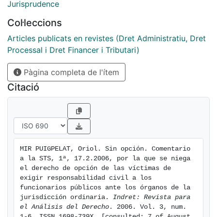
responsabilidad extracontractual. Según el art. 145
Jurisprudence
LRJPAC, la víctima deberá reclamar directamente a la
Col·leccions
Administración ­iniciando la tramitación del
procedimiento administrativo específico previsto en
Articles publicats en revistes (Dret Administratiu, Dret
los arts. 142 y 143 LRJPAC e interponiendo,
Processal i Dret Financer i Tributari)
eventualmente, recurso contencioso-administrativo
Pàgina completa de l'ítem
contra la resolución desestimatoria que le ponga fin­, y
ésta, una vez haya satisfecho la indemnización,
Citació
ejercerá acción de repetición contra el funcionario o
agente responsable cuando el mismo haya ocasionado
el daño con dolo o culpa grave. Ya no existe, por
tanto, el genérico derecho de opción anteriormente
reconocido por el art. 43 de la Ley de régimen jurídico
MIR PUIGPELAT, Oriol. Sin opción. Comentario 
de la administración del Estado de 1957.
a la STS, 1ª, 17.2.2006, por la que se niega 
el derecho de opción de las víctimas de 
exigir responsabilidad civil a los 
funcionarios públicos ante los órganos de la 
jurisdicción ordinaria. 
Indret: Revista para 
el Análisis del Derecho
. 2006. Vol. 3, num. 
1-6. ISSN 1698-739X. [consulted: 7 of August 