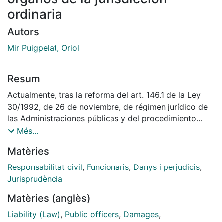
ordinaria
Autors
Mir Puigpelat, Oriol
Resum
Actualmente, tras la reforma del art. 146.1 de la Ley
30/1992, de 26 de noviembre, de régimen jurídico de
las Administraciones públicas y del procedimiento
administrativo común (LRJPAC) llevada a cabo por la
Més...
Ley 4/1999, de 13 de enero, nadie duda ya que las
Matèries
víctimas de daños causados por los funcionarios y
demás agentes públicos en el ejercicio de sus
Responsabilitat civil
,
Funcionaris
,
Danys i perjudicis
,
funciones están obligadas a dirigir su reclamación
Jurisprudència
indemnizatoria a la Administración a la que aquellos
Matèries (anglès)
pertenezcan, sin poder demandarles ante los órganos
de la jurisdicción civil en exigencia de su
Liability (Law)
,
Public officers
,
Damages
,