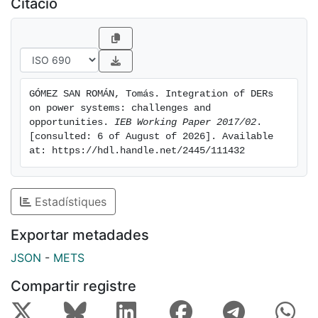
Citació
achieve a level playing field between distributed and
centralized resources when providing electricity
services. This paper summarizes part of the work
developed under the MIT Utility of the Future study.
GÓMEZ SAN ROMÁN, Tomás. Integration of DERs 
on power systems: challenges and 
opportunities. 
IEB Working Paper 2017/02
. 
[consulted: 6 of August of 2026]. Available 
at: https://hdl.handle.net/2445/111432
Estadístiques
Exportar metadades
JSON
-
METS
Compartir registre