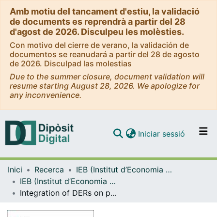
Amb motiu del tancament d'estiu, la validació
de documents es reprendrà a partir del 28
d'agost de 2026. Disculpeu les molèsties.
Con motivo del cierre de verano, la validación de
documentos se reanudará a partir del 28 de agosto
de 2026. Disculpad las molestias
Due to the summer closure, document validation will
resume starting August 28, 2026. We apologize for
any inconvenience.
(current)
Iniciar sessió
Comunitats i col·leccions
Inici
Recerca
IEB (Institut d’Economia de Barcelona)
Navega per tot el DD
IEB (Institut d’Economia de Barcelona) – Working Papers
Com publicar
Integration of DERs on power systems: challenges and opportunities
Contacte