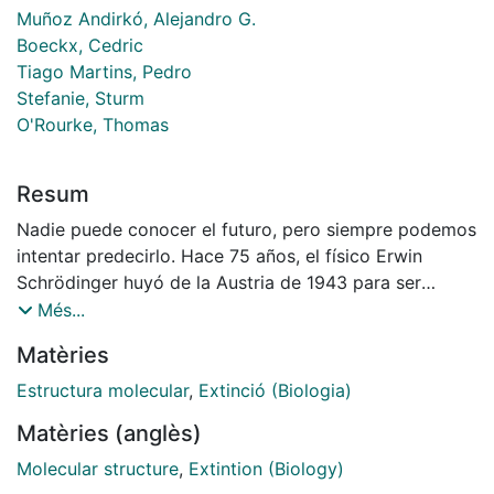
Muñoz Andirkó, Alejandro G.
Boeckx, Cedric
Tiago Martins, Pedro
Stefanie, Sturm
O'Rourke, Thomas
Resum
Nadie puede conocer el futuro, pero siempre podemos
intentar predecirlo. Hace 75 años, el físico Erwin
Schrödinger huyó de la Austria de 1943 para ser
contratado como director del nuevo Instituto de
Més...
Estudios Avanzados de Irlanda. A su llegada dio una
Matèries
serie de charlas en el Trinity College de Dublín
llamadas ¿Qué es la vida? En ellas, se preguntaba por
Estructura molecular
,
Extinció (Biologia)
la estructura molecular de la vida desde el punto de
Matèries (anglès)
vista físico.
Molecular structure
,
Extintion (Biology)