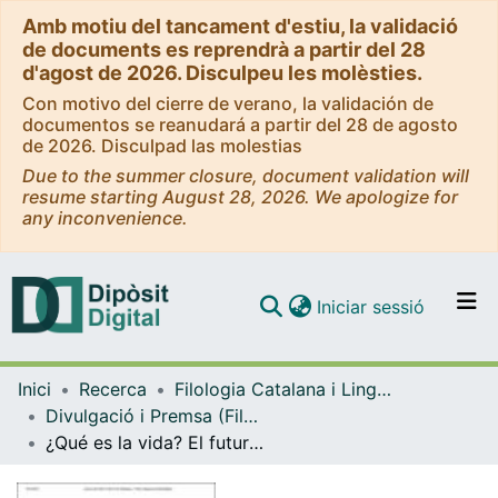
Amb motiu del tancament d'estiu, la validació
de documents es reprendrà a partir del 28
d'agost de 2026. Disculpeu les molèsties.
Con motivo del cierre de verano, la validación de
documentos se reanudará a partir del 28 de agosto
de 2026. Disculpad las molestias
Due to the summer closure, document validation will
resume starting August 28, 2026. We apologize for
any inconvenience.
(current)
Iniciar sessió
Comunitats i col·leccions
Inici
Recerca
Filologia Catalana i Lingüística General
Navega per tot el DD
Divulgació i Premsa (Filologia Catalana i Lingüística General)
Com publicar
¿Qué es la vida? El futuro de la biología, 75 años después de Schrödinger
Contacte