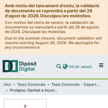
Amb motiu del tancament d'estiu, la validació
de documents es reprendrà a partir del 28
d'agost de 2026. Disculpeu les molèsties.
Con motivo del cierre de verano, la validación de
documentos se reanudará a partir del 28 de agosto
de 2026. Disculpad las molestias
Due to the summer closure, document validation will
resume starting August 28, 2026. We apologize for
any inconvenience.
(current)
Iniciar sessió
Comunitats i col·leccions
Inici
Tesis Doctorals
Tesis Doctorals - Departament - Obstetrícia i Ginecologia, Pediatria i Radiologia i Medicina Física
Navega per tot el DD
Prolapso Genital e Incontinencia Urinaria de Esfuerzo: Diferencias en su Génesis
Com publicar
Contacte