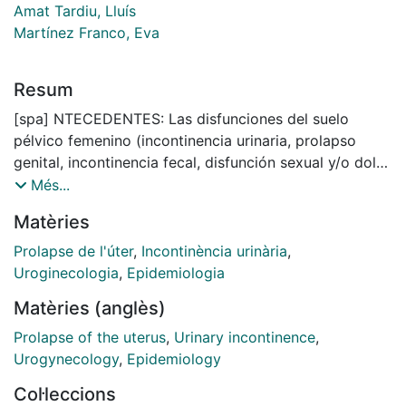
Amat Tardiu, Lluís
Martínez Franco, Eva
Resum
[spa] NTECEDENTES: Las disfunciones del suelo
pélvico femenino (incontinencia urinaria, prolapso
genital, incontinencia fecal, disfunción sexual y/o dolor
pélvico) constituyen, en la actualidad, un problema
Més...
sanitario muy prevalente. En estos últimos años, se
Matèries
han publicado muchos estudios sobre su incidencia,
diagnóstico y tratamiento, pero existe poca evidencia
Prolapse de l'úter
,
Incontinència urinària
,
sobre los factores epidemiológicos y la fisiopatología
Uroginecologia
,
Epidemiologia
que influyen sobre su etiología. Hasta la actualidad se
Matèries (anglès)
consideraba un origen común para las dos entidades
más frecuentes, incontinencia urinaria de esfuerzo
Prolapse of the uterus
,
Urinary incontinence
,
(IUE) y el prolapso genital (POP). Recientes estudios
Urogynecology
,
Epidemiology
cuestionan esta teoría apoyando la divergencia de
Col·leccions
algunos factores determinados que condicionarían su