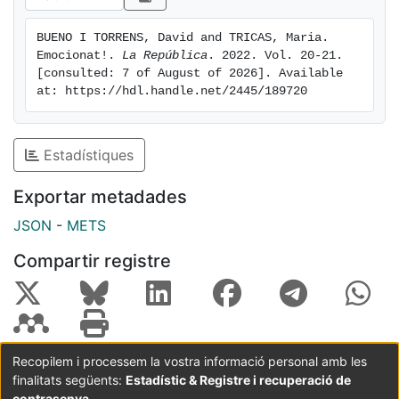
BUENO I TORRENS, David and TRICAS, Maria. 
Emocionat!. 
La República
. 2022. Vol. 20-21. 
[consulted: 7 of August of 2026]. Available 
at: https://hdl.handle.net/2445/189720
Estadístiques
Exportar metadades
JSON
-
METS
Compartir registre
Recopilem i processem la vostra informació personal amb les
finalitats següents:
Estadístic & Registre i recuperació de
Coordinació:
CRAI UB
Avís legal
Metadades
subjectes a:
contrasenya