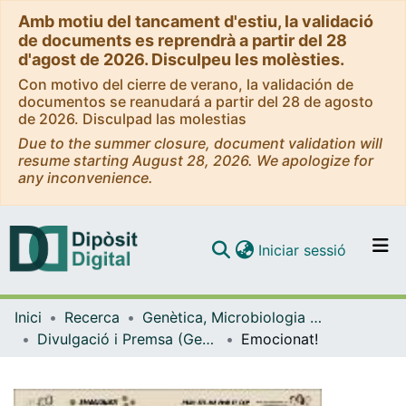
Amb motiu del tancament d'estiu, la validació
de documents es reprendrà a partir del 28
d'agost de 2026. Disculpeu les molèsties.
Con motivo del cierre de verano, la validación de
documentos se reanudará a partir del 28 de agosto
de 2026. Disculpad las molestias
Due to the summer closure, document validation will
resume starting August 28, 2026. We apologize for
any inconvenience.
(current)
Iniciar sessió
Comunitats i col·leccions
Inici
Recerca
Genètica, Microbiologia i Estadística
Navega per tot el DD
Divulgació i Premsa (Genètica, Microbiologia i Estadística)
Emocionat!
Com publicar
Contacte