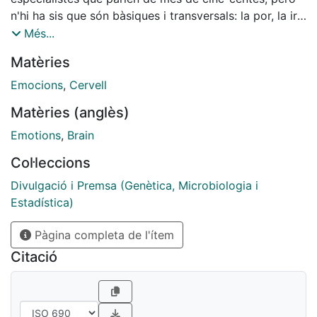
n'hi ha sis que són bàsiques i transversals: la por, la ira,
la tristesa, l'aversió o el fàstic, l'alegria i la sorpresa.
Més...
Les emocions ens fan sentir vius, però cal saber
Matèries
pilotar-les per gaudir-les sense que ens dominin.
Emocions
,
Cervell
Matèries (anglès)
Emotions
,
Brain
Col·leccions
Divulgació i Premsa (Genètica, Microbiologia i
Estadística)
Pàgina completa de l'ítem
Citació