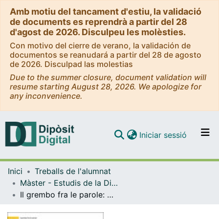
Amb motiu del tancament d'estiu, la validació
de documents es reprendrà a partir del 28
d'agost de 2026. Disculpeu les molèsties.
Con motivo del cierre de verano, la validación de
documentos se reanudará a partir del 28 de agosto
de 2026. Disculpad las molestias
Due to the summer closure, document validation will
resume starting August 28, 2026. We apologize for
any inconvenience.
(current)
Iniciar sessió
Comunitats i col·leccions
Inici
Treballs de l'alumnat
Navega per tot el DD
Màster - Estudis de la Diferència Sexual (DUODA - UB)
Com publicar
Il grembo fra le parole: Cio’ che ci unisce e ci trasforma in relazione. Storie di donne rifugiate ordinarie-straordinarie e la mia
Contacte