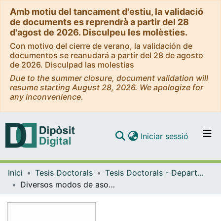
Amb motiu del tancament d'estiu, la validació
de documents es reprendrà a partir del 28
d'agost de 2026. Disculpeu les molèsties.
Con motivo del cierre de verano, la validación de
documentos se reanudará a partir del 28 de agosto
de 2026. Disculpad las molestias
Due to the summer closure, document validation will
resume starting August 28, 2026. We apologize for
any inconvenience.
(current)
Iniciar sessió
Comunitats i col·leccions
Inici
Tesis Doctorals
Tesis Doctorals - Departament - Cristal·lografia, Mineralogia i Dipòsits Minerals
Navega per tot el DD
Diversos modos de asociación en las soluciones sólidas entre diácidos pares normales: estudio cristalográfico y genético
Com publicar
Contacte