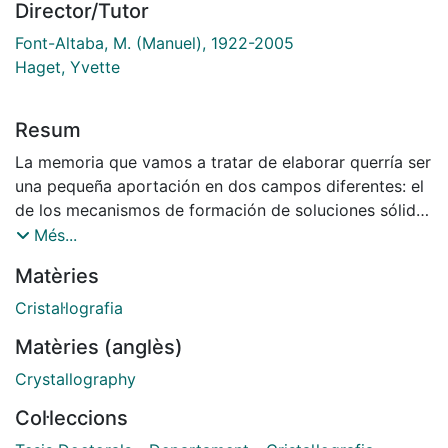
Director/Tutor
Font-Altaba, M. (Manuel), 1922-2005
Haget, Yvette
Resum
La memoria que vamos a tratar de elaborar querría ser
una pequeña aportación en dos campos diferentes: el
de los mecanismos de formación de soluciones sólidas
entre compuestos orgánicos, y el de la puesta a punto
Més...
de unas técnicas experimentales. Respecto al primer
Matèries
tema, aunque hay muchos puntos de referencia dado
el interés que presentan las soluciones sólidas y la
Cristal·lografia
miscibilidad en general, representa sobre todo un paso
Matèries (anglès)
más en una investigación de equipo. Dicha
investigación se ha realizado en el transcurso de una
Crystallography
estancia en el "Laboratoire de Cristallographie" de la
Col·leccions
"Université de Bordeaux I", concebida en un principio