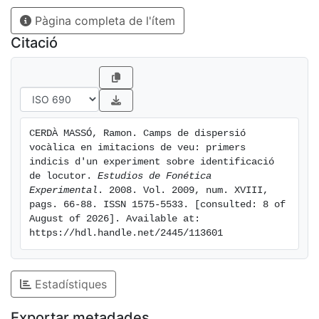
un total de nou resultats, tres per a cada polític. Els
Pàgina completa de l'ítem
primers resultats obtinguts són, com a mínim,
tendencialment positius.
Citació
CERDÀ MASSÓ, Ramon. Camps de dispersió 
vocàlica en imitacions de veu: primers 
indicis d'un experiment sobre identificació 
de locutor. 
Estudios de Fonética 
Experimental
. 2008. Vol. 2009, num. XVIII, 
pags. 66-88. ISSN 1575-5533. [consulted: 8 of 
August of 2026]. Available at: 
https://hdl.handle.net/2445/113601
Estadístiques
Exportar metadades