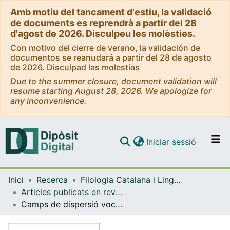
Amb motiu del tancament d'estiu, la validació
de documents es reprendrà a partir del 28
d'agost de 2026. Disculpeu les molèsties.
Con motivo del cierre de verano, la validación de
documentos se reanudará a partir del 28 de agosto
de 2026. Disculpad las molestias
Due to the summer closure, document validation will
resume starting August 28, 2026. We apologize for
any inconvenience.
(current)
Iniciar sessió
Comunitats i col·leccions
Inici
Recerca
Filologia Catalana i Lingüística General
Navega per tot el DD
Articles publicats en revistes (Filologia Catalana i Lingüística General)
Com publicar
Camps de dispersió vocàlica en imitacions de veu: primers indicis d'un experiment sobre identificació de locutor
Contacte