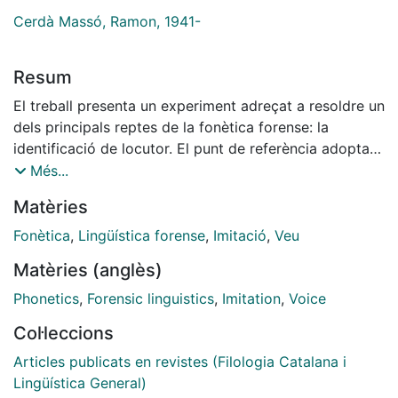
Cerdà Massó, Ramon, 1941-
Resum
El treball presenta un experiment adreçat a resoldre un
dels principals reptes de la fonètica forense: la
identificació de locutor. El punt de referència adoptat
és la noció de camp de dispersió, és a dir, el conjunt
Més...
de freqüències obtingudes a partir d'una sèrie
Matèries
estadísticament representativa de realitzacions, en el
nostre cas de les vocals tòniques [i], [a] i [u]. Aquest
Fonètica
,
Lingüística forense
,
Imitació
,
Veu
principi s'ha aplicat a tres nivells registrals de veu, tots
Matèries (anglès)
ells pertanyents al català central, distribuïts així: una
selecció de fragments, extreta de sengles entrevistes
Phonetics
,
Forensic linguistics
,
Imitation
,
Voice
a tres polítics popularment molt coneguts, i dues
Col·leccions
rèpliques fonològicament idèntiques per a cada
fragment, una de repetida i una altra d'imitada,
Articles publicats en revistes (Filologia Catalana i
executades per dos especialistes professionals amb
Lingüística General)