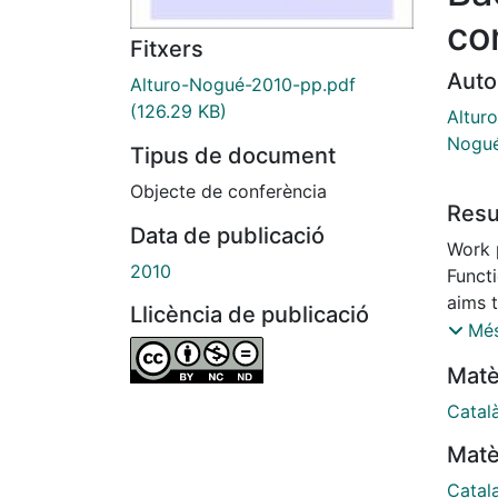
co
Fitxers
Auto
Alturo-Nogué-2010-pp.pdf
(126.29 KB)
Alturo
Nogué
Tipus de document
Objecte de conferència
Res
Data de publicació
Work 
2010
Funct
aims 
Llicència de publicació
means 
Més
posit
Matè
DECLA
hours
Catal
Conve
Matè
Catal