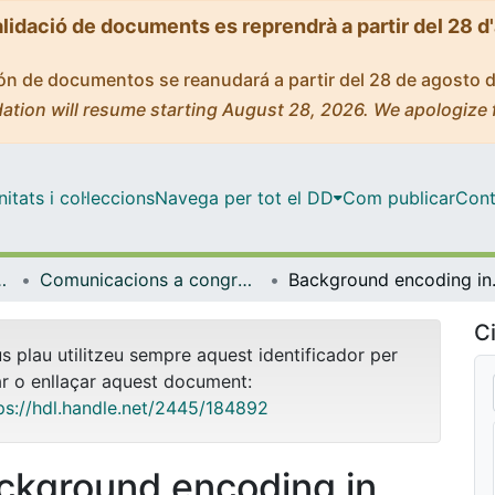
alidació de documents es reprendrà a partir del 28 d
ción de documentos se reanudará a partir del 28 de agosto 
ation will resume starting August 28, 2026. We apologize 
tats i col·leccions
Navega per tot el DD
Com publicar
Cont
Lingüística General
Comunicacions a congressos (Filologia Catalana i Lingüística General)
Background
Ci
us plau utilitzeu sempre aquest identificador per
ar o enllaçar aquest document:
ps://hdl.handle.net/2445/184892
ckground encoding in