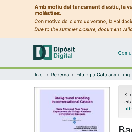
Amb motiu del tancament d'estiu, la v
molèsties.
Con motivo del cierre de verano, la valida
Due to the summer closure, document valid
Comuni
Inici
Recerca
Filologia Catalana i 
Si 
cit
htt
Ba