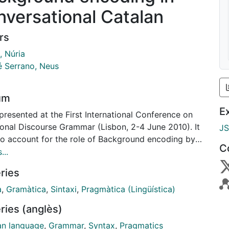
nversational Catalan
rs
, Núria
 Serrano, Neus
um
E
presented at the First International Conference on
ional Discourse Grammar (Lisbon, 2-4 June 2010). It
J
to account for the role of Background encoding by
C
of insertion of lexical material in extra-clausal
...
ions. The study focuses on Discourse Acts with
ries
RATIVE illocution. We observe a corpus of five
 of Catalan spoken conversation (Corpus Oral de
à
,
Gramàtica
,
Sintaxi
,
Pragmàtica (Lingüística)
rsa Col·loquial, http://www.ub.edu/cccub).
ries (anglès)
an language
,
Grammar
,
Syntax
,
Pragmatics