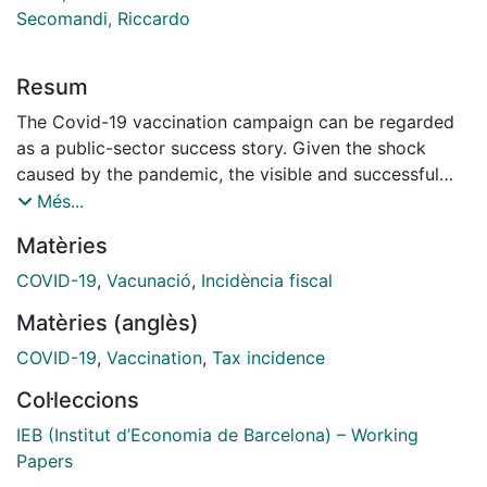
Secomandi, Riccardo
Resum
The Covid-19 vaccination campaign can be regarded
as a public-sector success story. Given the shock
caused by the pandemic, the visible and successful
response of the public authorities regarding
Més...
vaccination might have elicited an increase in the
Matèries
public’s trust. We test whether the vaccination process
has increased the marginal willingness to pay taxes
COVID-19
,
Vacunació
,
Incidència fiscal
(MWTP). Taking advantage of the different paths of
Matèries (anglès)
vaccination in Spain, we pursue a difference-in-
difference empirical strategy, complemented by an
COVID-19
,
Vaccination
,
Tax incidence
event study, to infer causality running from vaccination
Col·leccions
to MWTP. We find an increase in MWTP caused by the
good governance related to vaccination.
IEB (Institut d’Economia de Barcelona) – Working
Papers