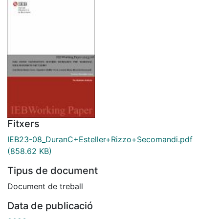
Fitxers
IEB23-08_DuranC+Esteller+Rizzo+Secomandi.pdf
(858.62 KB)
Tipus de document
Document de treball
Data de publicació