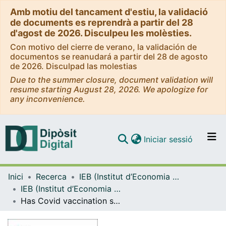
Amb motiu del tancament d'estiu, la validació
de documents es reprendrà a partir del 28
d'agost de 2026. Disculpeu les molèsties.
Con motivo del cierre de verano, la validación de
documentos se reanudará a partir del 28 de agosto
de 2026. Disculpad las molestias
Due to the summer closure, document validation will
resume starting August 28, 2026. We apologize for
any inconvenience.
(current)
Iniciar sessió
Comunitats i col·leccions
Inici
Recerca
IEB (Institut d’Economia de Barcelona)
Navega per tot el DD
IEB (Institut d’Economia de Barcelona) – Working Papers
Com publicar
Has Covid vaccination success increased the marginal willingness to pay taxes? [WP]
Contacte