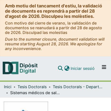
Amb motiu del tancament d'estiu, la validació
de documents es reprendrà a partir del 28
d'agost de 2026. Disculpeu les molèsties.
Con motivo del cierre de verano, la validación de
documentos se reanudará a partir del 28 de agosto
de 2026. Disculpad las molestias
Due to the summer closure, document validation will
resume starting August 28, 2026. We apologize for
any inconvenience.
(current)
Iniciar sessió
Comunitats i col·leccions
Inici
Tesis Doctorals
Tesis Doctorals - Departament - Antropologia Cultural i Història d'Amèrica i d'Àfrica
Navega per tot el DD
Sistemas médicos de salud y tradiciones en Zapopan
Com publicar
Contacte