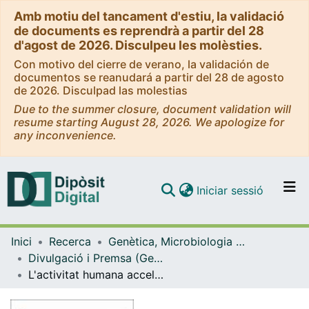
Amb motiu del tancament d'estiu, la validació
de documents es reprendrà a partir del 28
d'agost de 2026. Disculpeu les molèsties.
Con motivo del cierre de verano, la validación de
documentos se reanudará a partir del 28 de agosto
de 2026. Disculpad las molestias
Due to the summer closure, document validation will
resume starting August 28, 2026. We apologize for
any inconvenience.
(current)
Iniciar sessió
Comunitats i col·leccions
Inici
Recerca
Genètica, Microbiologia i Estadística
Navega per tot el DD
Divulgació i Premsa (Genètica, Microbiologia i Estadística)
Com publicar
L'activitat humana accelera l'evolució de les espècies
Contacte