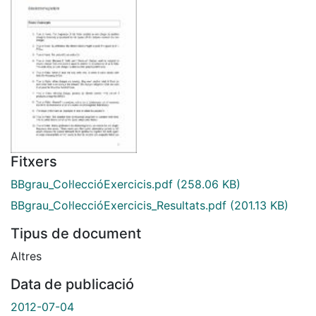
Fitxers
BBgrau_Col·leccióExercicis.pdf
(258.06 KB)
BBgrau_Col·leccióExercicis_Resultats.pdf
(201.13 KB)
Tipus de document
Altres
Data de publicació
2012-07-04