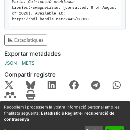
María. 
Col·lecció problemes 
bioelectromagnetisme.
 [consulted: 9 of August 
of 2026]. Available at: 
https://hdl.handle.net/2445/28323
Estadístiques
Exportar metadades
JSON
-
METS
Compartir registre
Recopilem i processem la vostra informació personal amb les
finalitats següents:
Estadístic & Registre i recuperació de
Coordinació:
CRAI UB
Avís legal
Metadades
subjectes a:
contrasenya
Configuració
Política de
Acord