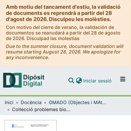
Amb motiu del tancament d'estiu, la validació
de documents es reprendrà a partir del 28
d'agost de 2026. Disculpeu les molèsties.
Con motivo del cierre de verano, la validación de
documentos se reanudará a partir del 28 de agosto
de 2026. Disculpad las molestias
Due to the summer closure, document validation will
resume starting August 28, 2026. We apologize for
any inconvenience.
(current)
Iniciar sessió
Comunitats i col·leccions
Inici
Docència
OMADO (Objectes i MAterials DOcents)
Navega per tot el DD
Col·lecció problemes bioelectromagnetisme
Com publicar
Contacte