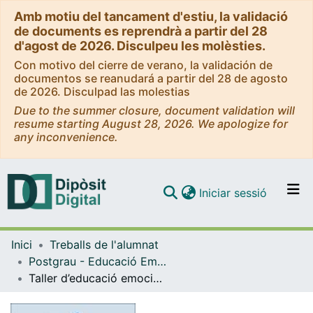
Amb motiu del tancament d'estiu, la validació
de documents es reprendrà a partir del 28
d'agost de 2026. Disculpeu les molèsties.
Con motivo del cierre de verano, la validación de
documentos se reanudará a partir del 28 de agosto
de 2026. Disculpad las molestias
Due to the summer closure, document validation will
resume starting August 28, 2026. We apologize for
any inconvenience.
(current)
Iniciar sessió
Comunitats i col·leccions
Inici
Treballs de l'alumnat
Navega per tot el DD
Postgrau - Educació Emocional i Benestar [Presencial]
Com publicar
Taller d’educació emocional. Aprenem a gestionar les nostres emocions per millorar la convivència
Contacte