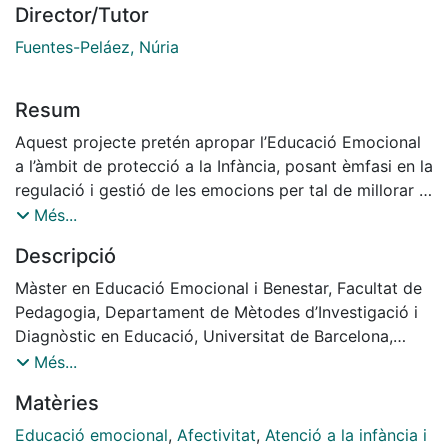
Director/Tutor
Fuentes-Peláez, Núria
Resum
Aquest projecte pretén apropar l’Educació Emocional
a l’àmbit de protecció a la Infància, posant èmfasi en la
regulació i gestió de les emocions per tal de millorar la
convivència en els centres, i com a conseqüència,
Més...
l’estat emocional de tots els individus que hi conviuen.
Descripció
El projecte conté l’elaboració d’un taller d’Educació
Emocional per als educadors i educadores d’un centre
Màster en Educació Emocional i Benestar, Facultat de
de protecció infantil amb nens i nenes de zero a dotze
Pedagogia, Departament de Mètodes d’Investigació i
anys, on es treballen aspectes emocionals
Diagnòstic en Educació, Universitat de Barcelona,
curs: 2011-2012, Tutor/Tutora: Núria Fuentes-Peláez
Més...
Matèries
Educació emocional
,
Afectivitat
,
Atenció a la infància i