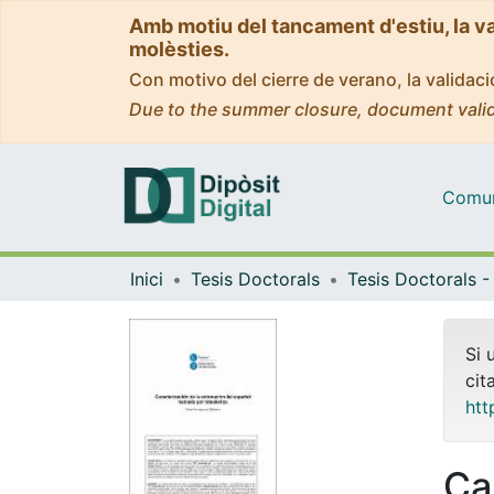
Amb motiu del tancament d'estiu, la v
molèsties.
Con motivo del cierre de verano, la valida
Due to the summer closure, document valid
Comuni
Inici
Tesis Doctorals
Si 
cit
htt
Ca