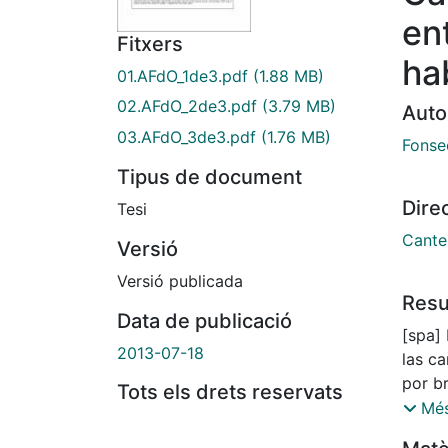
en
Fitxers
ha
01.AFdO_1de3.pdf
(1.88 MB)
02.AFdO_2de3.pdf
(3.79 MB)
Auto
03.AFdO_3de3.pdf
(1.76 MB)
Fonsec
Tipus de document
Dire
Tesi
Cante
Versió
Versió publicada
Res
Data de publicació
[spa]
2013-07-18
las ca
por br
Tots els drets reservats
espon
Més
todos