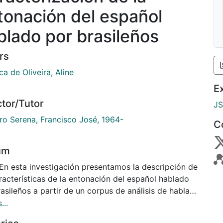
tonación del español
blado por brasileños
rs
a de Oliveira, Aline
E
ctor/Tutor
J
ro Serena, Francisco José, 1964-
C
um
 En esta investigación presentamos la descripción de
racterísticas de la entonación del español hablado
asileños a partir de un corpus de análisis de habla
tánea extraído de entrevistas con doce informantes,
...
 ellos brasileños con un nivel de español avanzado,