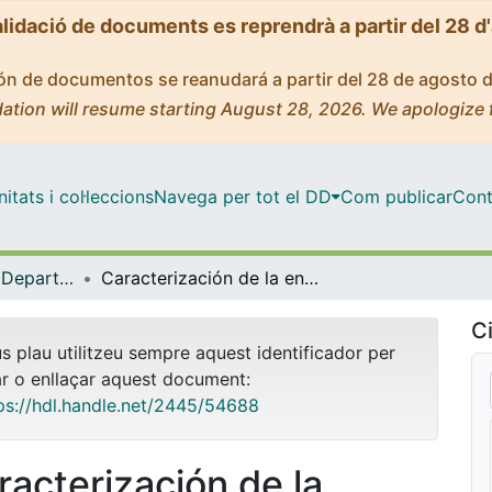
alidació de documents es reprendrà a partir del 28 d
ción de documentos se reanudará a partir del 28 de agosto 
ation will resume starting August 28, 2026. We apologize 
tats i col·leccions
Navega per tot el DD
Com publicar
Cont
Tesis Doctorals - Departament - Didàctica de la Llengua i la Literatura
Caracterización de la entonación del español hablado por brasileños
Ci
us plau utilitzeu sempre aquest identificador per
ar o enllaçar aquest document:
ps://hdl.handle.net/2445/54688
racterización de la