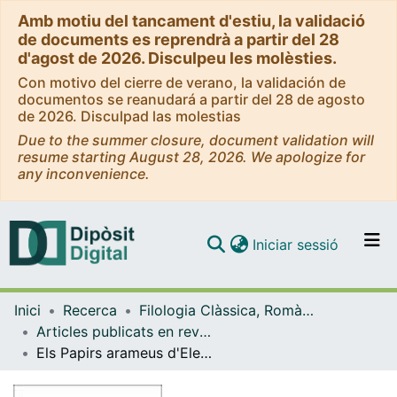
Amb motiu del tancament d'estiu, la validació
de documents es reprendrà a partir del 28
d'agost de 2026. Disculpeu les molèsties.
Con motivo del cierre de verano, la validación de
documentos se reanudará a partir del 28 de agosto
de 2026. Disculpad las molestias
Due to the summer closure, document validation will
resume starting August 28, 2026. We apologize for
any inconvenience.
(current)
Iniciar sessió
Comunitats i col·leccions
Inici
Recerca
Filologia Clàssica, Romànica i Semítica
Navega per tot el DD
Articles publicats en revistes (Filologia Clàssica, Romànica i Semítica)
Com publicar
Els Papirs arameus d'Elefantina: Religió i culte d'una comunitat jueva preexílica i prebíblica
Contacte