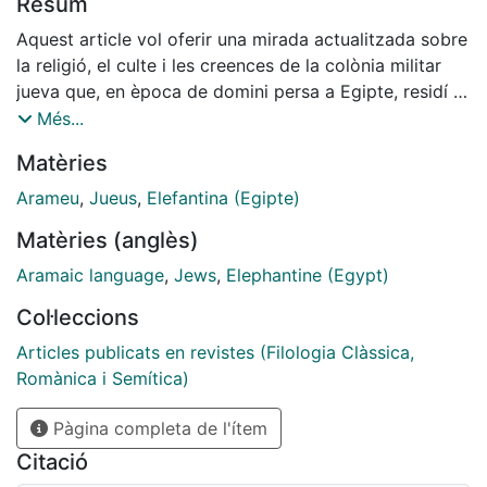
Resum
Aquest article vol oferir una mirada actualitzada sobre
la religió, el culte i les creences de la colònia militar
jueva que, en època de domini persa a Egipte, residí a
l'illa d'Elefantina. Ho farem mitjançant la descripció
Més...
dels papirs arameus que s'hi descobriren i la
Matèries
informació contrastada per les troballes
arqueològiques que s'hi feren.
Arameu
,
Jueus
,
Elefantina (Egipte)
Matèries (anglès)
Aramaic language
,
Jews
,
Elephantine (Egypt)
Col·leccions
Articles publicats en revistes (Filologia Clàssica,
Romànica i Semítica)
Pàgina completa de l'ítem
Citació