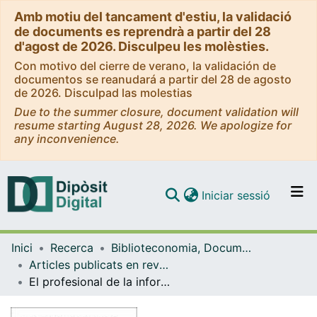
Amb motiu del tancament d'estiu, la validació
de documents es reprendrà a partir del 28
d'agost de 2026. Disculpeu les molèsties.
Con motivo del cierre de verano, la validación de
documentos se reanudará a partir del 28 de agosto
de 2026. Disculpad las molestias
Due to the summer closure, document validation will
resume starting August 28, 2026. We apologize for
any inconvenience.
(current)
Iniciar sessió
Comunitats i col·leccions
Inici
Recerca
Biblioteconomia, Documentació i Comunicació Audiovisual
Navega per tot el DD
Articles publicats en revistes (Biblioteconomia, Documentació i Comunicació Audiovisual)
Com publicar
El profesional de la información (EPI): bibliometric and thematic analysis (2006- 2017)
Contacte