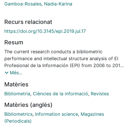
Gamboa-Rosales, Nadia-Karina
Recurs relacionat
https://doi.org/10.3145/epi.2019.jul.17
Resum
The current research conducts a bibliometric
performance and intellectual structure analysis of El
Profesional de la Información (EPI) from 2006 to 2017.
On the one hand, the EPI's performance is analyzed
Més...
according to the data retrieved from the Web of
Matèries
Science Core Collection, putting the focus on the
productivity of the authors, number of references,
Bibliometria
,
Ciències de la informació
,
Revistes
organizations, countries and main publications. On the
Matèries (anglès)
other hand, the intellectual structure of the journal is
analyzed with SciMAT, an open source (GPLv3)
Bibliometrics
,
Information science
,
Magazines
bibliometric software tool developed to perform a
(Periodicals)
science mapping analysis under a longitudinal