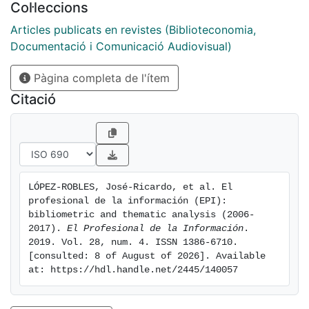
Col·leccions
framework, identifying the main thematic areas that
have been the object of research, their composition,
Articles publicats en revistes (Biblioteconomia,
relationship and evolution during the period analyzed.
Documentació i Comunicació Audiovisual)
Se presenta un análisis bibliométrico y temático de la
Pàgina completa de l'ítem
revista El Profesional de la Información (EPI), entre
2006 y 2017. Por una parte, se identifica y analiza la
Citació
producción de la revista según Web of Science Core
Collection atendiendo a la productividad de los
autores, número de referencias, organizaciones, países
y principales publicaciones. Por otra, se analiza la
producción de la revista utilizando SciMAT, software
LÓPEZ-ROBLES, José-Ricardo, et al. El 
bibliométrico de código abierto (bajo licencia GPLv3)
profesional de la información (EPI): 
para la creación de mapas científicos en un marco
bibliometric and thematic analysis (2006- 
longitudinal, identificando las áreas temáticas que han
2017). 
El Profesional de la Información
. 
2019. Vol. 28, num. 4. ISSN 1386-6710. 
sido objeto de investigación durante el período de
[consulted: 8 of August of 2026]. Available 
análisis, su composición, relación y evolución.
at: https://hdl.handle.net/2445/140057