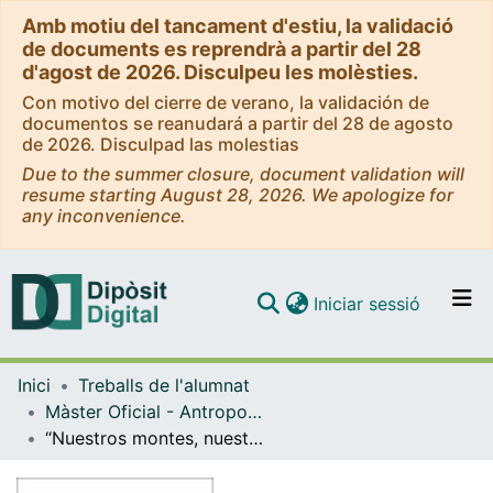
Amb motiu del tancament d'estiu, la validació
de documents es reprendrà a partir del 28
d'agost de 2026. Disculpeu les molèsties.
Con motivo del cierre de verano, la validación de
documentos se reanudará a partir del 28 de agosto
de 2026. Disculpad las molestias
Due to the summer closure, document validation will
resume starting August 28, 2026. We apologize for
any inconvenience.
(current)
Iniciar sessió
Comunitats i col·leccions
Inici
Treballs de l'alumnat
Navega per tot el DD
Màster Oficial - Antropologia i Etnografia
Com publicar
“Nuestros montes, nuestros derechos, nuestras tradiciones, nuestra economía”. La Sierra de Pinares de Burgos y Soria frente a la Ley de montes de Castilla y León
Contacte