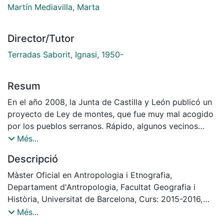
Martín Mediavilla, Marta
Director/Tutor
Terradas Saborit, Ignasi, 1950-
Resum
En el año 2008, la Junta de Castilla y León publicó un
proyecto de Ley de montes, que fue muy mal acogido
por los pueblos serranos. Rápido, algunos vecinos
organizaron una protesta. Recogieron firmas en
Més...
petición de la derogación del proyecto, y organizaron
Descripció
una manifestación que fue muy concurrida, y bajo el
lema de “No a la ley de montes sin contar con los
Màster Oficial en Antropologia i Etnografia,
vecinos”. Las firmas se entregaron en Valladolid, y
Departament d'Antropologia, Facultat Geografia i
recogieron dos motivos: la derogación de la ley y el
Història, Universitat de Barcelona, Curs: 2015-2016,
reconocimiento de los montes de la sierra como
Director: Ignasi Terradas i Saborit
Més...
sumideros de dióxido de carbono. Ante la protesta y