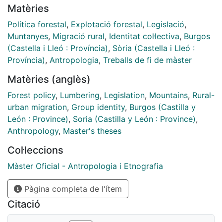
Matèries
posiblemente otras alegaciones, la ley definitiva
incorporó una serie de disposiciones adicionales, una
Política forestal
,
Explotació forestal
,
Legislació
,
de ellas en reconocimiento y respeto de los
Muntanyes
,
Migració rural
,
Identitat col·lectiva
,
Burgos
aprovechamientos tradicionales de la sierra.
(Castella i Lleó : Província)
,
Sòria (Castella i Lleó :
Província)
,
Antropologia
,
Treballs de fi de màster
Matèries (anglès)
Forest policy
,
Lumbering
,
Legislation
,
Mountains
,
Rural-
urban migration
,
Group identity
,
Burgos (Castilla y
León : Province)
,
Soria (Castilla y León : Province)
,
Anthropology
,
Master's theses
Col·leccions
Màster Oficial - Antropologia i Etnografia
Pàgina completa de l'ítem
Citació