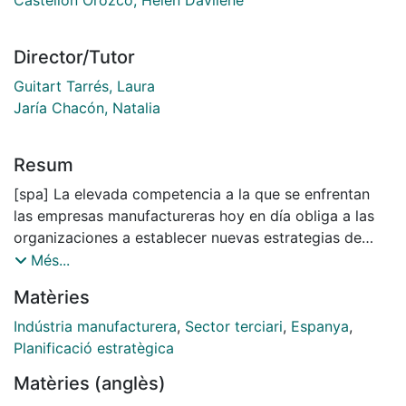
Director/Tutor
Guitart Tarrés, Laura
Jaría Chacón, Natalia
Resum
[spa] La elevada competencia a la que se enfrentan
las empresas manufactureras hoy en día obliga a las
organizaciones a establecer nuevas estrategias de
diferenciación. En la búsqueda de esta diferencia, las
Més...
empresas manufactureras están añadiendo nuevas
Matèries
prestaciones adicionales a sus productos,
tradicionalmente desarrolladas por empresas de
Indústria manufacturera
,
Sector terciari
,
Espanya
,
servicios. En este sentido, la apuesta por
Planificació estratègica
complementar un producto fabricado con servicios
Matèries (anglès)
adicionales que añadan valor (servitización) es una