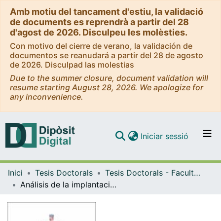
Amb motiu del tancament d'estiu, la validació
de documents es reprendrà a partir del 28
d'agost de 2026. Disculpeu les molèsties.
Con motivo del cierre de verano, la validación de
documentos se reanudará a partir del 28 de agosto
de 2026. Disculpad las molestias
Due to the summer closure, document validation will
resume starting August 28, 2026. We apologize for
any inconvenience.
(current)
Iniciar sessió
Comunitats i col·leccions
Inici
Tesis Doctorals
Tesis Doctorals - Facultat - Economia i Empresa
Navega per tot el DD
Análisis de la implantación de la estrategia de servitización en las empresas manufactureras españolas
Com publicar
Contacte