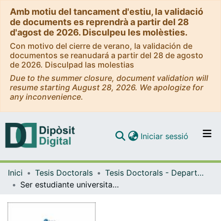
Amb motiu del tancament d'estiu, la validació
de documents es reprendrà a partir del 28
d'agost de 2026. Disculpeu les molèsties.
Con motivo del cierre de verano, la validación de
documentos se reanudará a partir del 28 de agosto
de 2026. Disculpad las molestias
Due to the summer closure, document validation will
resume starting August 28, 2026. We apologize for
any inconvenience.
(current)
Iniciar sessió
Comunitats i col·leccions
Inici
Tesis Doctorals
Tesis Doctorals - Departament - Didàctica i Organització Educativa
Navega per tot el DD
Ser estudiante universitario en contextos virtuales: vivencias y relatos de quienes realizan su formación en modalidad eLearning. Estudio del caso de la Universitat Oberta de Catalunya en los grados de Ingeniería Informática, Psicología y Administración de Empresa
Com publicar
Contacte