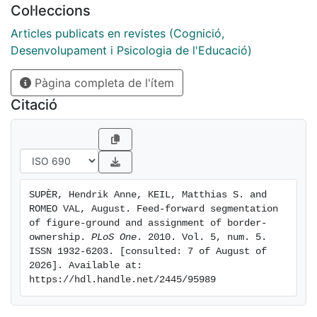
Col·leccions
ground segmentation is unknown. To have a better
understanding of a role of feedforward connections in
Articles publicats en revistes (Cognició,
figure-ground organization, we constructed a
Desenvolupament i Psicologia de l'Educació)
feedforward spiking model using a biologically
Pàgina completa de l'ítem
plausible neuron model. By means of surround
inhibition our simple 3-layered model performs figure-
Citació
ground segmentation and one-sided border-ownership
coding. We propose that the visual system uses feed
forward suppression for figure-ground segmentation
and border-ownership assignment.
SUPÈR, Hendrik Anne, KEIL, Matthias S. and 
ROMEO VAL, August. Feed-forward segmentation 
of figure-ground and assignment of border-
ownership. 
PLoS One
. 2010. Vol. 5, num. 5. 
ISSN 1932-6203. [consulted: 7 of August of 
2026]. Available at: 
https://hdl.handle.net/2445/95989