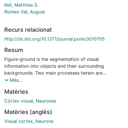
Keil, Matthias S.
Romeo Val, August
Recurs relacionat
http://dx.doi.org/10.1371/journal.pone.0010705
Resum
Figure-ground is the segmentation of visual
information into objects and their surrounding
backgrounds. Two main processes herein are
boundary assignment and surface segregation, which
Més...
rely on the integration of global scene information.
Matèries
Recurrent processing either by intrinsic horizontal
connections that connect surrounding neurons or by
Còrtex visual
,
Neurones
feedback projections from higher visual areas provide
Matèries (anglès)
such information, and are considered to be the neural
substrate for figure-ground segmentation. On the
Visual cortex
,
Neurons
contrary, a role of feedforward projections in figure-