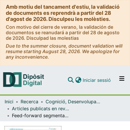
Amb motiu del tancament d'estiu, la validació
de documents es reprendrà a partir del 28
d'agost de 2026. Disculpeu les molèsties.
Con motivo del cierre de verano, la validación de
documentos se reanudará a partir del 28 de agosto
de 2026. Disculpad las molestias
Due to the summer closure, document validation will
resume starting August 28, 2026. We apologize for
any inconvenience.
(current)
Iniciar sessió
Comunitats i col·leccions
Inici
Recerca
Cognició, Desenvolupament i Psicologia de l'Educació
Navega per tot el DD
Articles publicats en revistes (Cognició, Desenvolupament i Psicologia de l'Educació)
Com publicar
Feed-forward segmentation of figure-ground and assignment of border-ownership
Contacte