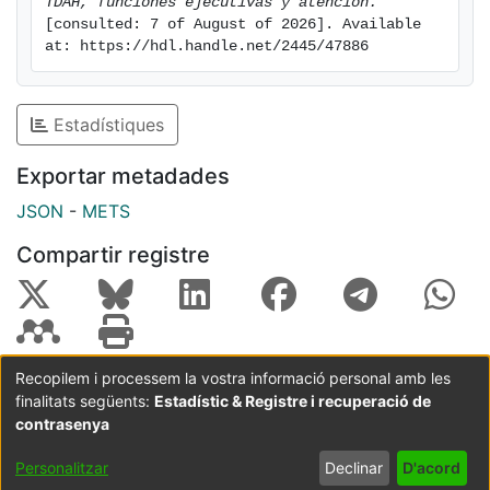
TDAH, funciones ejecutivas y atención.
[consulted: 7 of August of 2026]. Available 
at: https://hdl.handle.net/2445/47886
Estadístiques
Exportar metadades
JSON
-
METS
Compartir registre
Recopilem i processem la vostra informació personal amb les
finalitats següents:
Estadístic & Registre i recuperació de
Coordinació:
CRAI UB
Avís legal
Metadades
subjectes a:
contrasenya
Configuració
Política de
Acord
Personalitzar
Declinar
D'acord
de cookies
privadesa
d'usuari
final