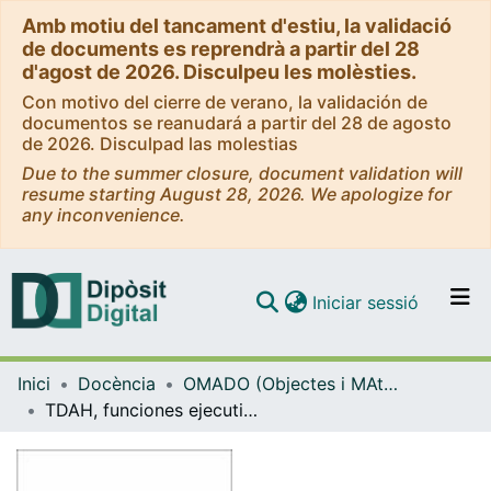
Amb motiu del tancament d'estiu, la validació
de documents es reprendrà a partir del 28
d'agost de 2026. Disculpeu les molèsties.
Con motivo del cierre de verano, la validación de
documentos se reanudará a partir del 28 de agosto
de 2026. Disculpad las molestias
Due to the summer closure, document validation will
resume starting August 28, 2026. We apologize for
any inconvenience.
(current)
Iniciar sessió
Comunitats i col·leccions
Inici
Docència
OMADO (Objectes i MAterials DOcents)
Navega per tot el DD
TDAH, funciones ejecutivas y atención
Com publicar
Contacte