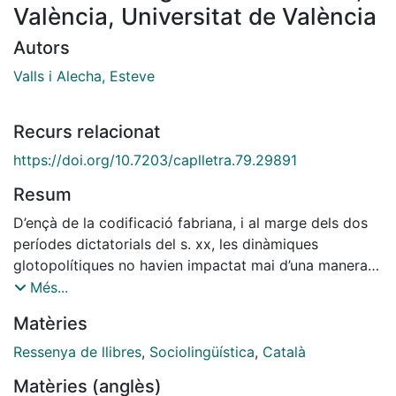
València, Universitat de València
Autors
Valls i Alecha, Esteve
Recurs relacionat
https://doi.org/10.7203/caplletra.79.29891
Resum
D’ençà de la codificació fabriana, i al marge dels dos
períodes dictatorials del s. xx, les dinàmiques
glotopolítiques no havien impactat mai d’una manera
tan profunda en el procés de normativització de la
Més...
llengua catalana com en aquest darrer quart de segle.
Matèries
D’una banda, la fragmentació política i administrativa
de la comunitat lingüística ha afavorit la consolidació
Ressenya de llibres
,
Sociolingüística
,
Català
d’uns espais referencials cada vegada més
Matèries (anglès)
compartimentats, que han menat a la