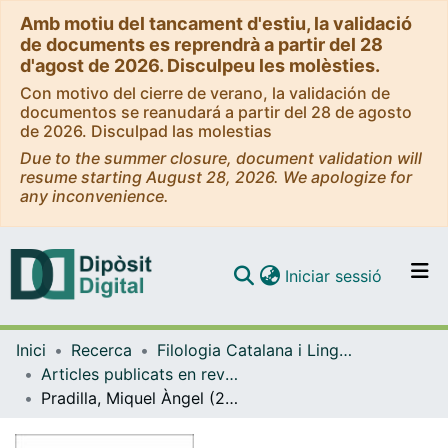
Amb motiu del tancament d'estiu, la validació
de documents es reprendrà a partir del 28
d'agost de 2026. Disculpeu les molèsties.
Con motivo del cierre de verano, la validación de
documentos se reanudará a partir del 28 de agosto
de 2026. Disculpad las molestias
Due to the summer closure, document validation will
resume starting August 28, 2026. We apologize for
any inconvenience.
(current)
Iniciar sessió
Comunitats i col·leccions
Inici
Recerca
Filologia Catalana i Lingüística General
Navega per tot el DD
Articles publicats en revistes (Filologia Catalana i Lingüística General)
Com publicar
Pradilla, Miquel Àngel (2024), "Normativitat, (re)estandardització i glotopolítica. Noves mirades des de la sociolingüística catalana", València, Universitat de València
Contacte