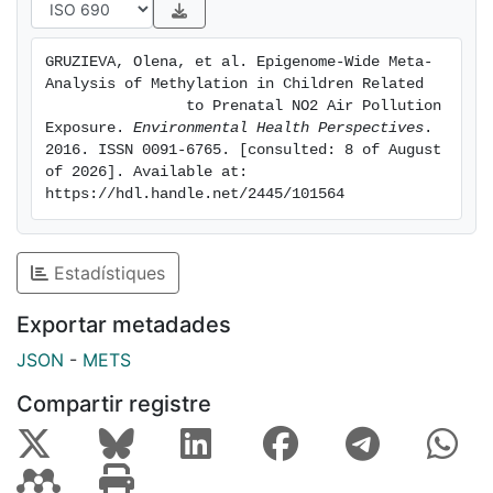
literature-based candidate approach for antioxidant
and
GRUZIEVA, Olena, et al. Epigenome-Wide Meta-
anti-inflammatory genes. To assess influence of
Analysis of Methylation in Children Related

exposure at the
                to Prenatal NO2 Air Pollution 
transcriptomics level, we related mRNA expression in
Exposure. 
Environmental Health Perspectives
. 
2016. ISSN 0091-6765. [consulted: 8 of August 
blood cells
of 2026]. Available at: 
to NO2 exposure in 4- (n=111) and 16-year-olds
https://hdl.handle.net/2445/101564
(n=239). RESULTS:
We found epigenome-wide significant associations
(false
Estadístiques
discovery rate (FDR) p<0.05) between maternal NO2
exposure
Exportar metadades
during pregnancy and DNA methylation in newborns
JSON
-
METS
for 3 CpG sites
in mitochondria-related genes: cg12283362 (LONP1),
Compartir registre
cg24172570
(3.8 kbp upstream of HIBADH), and cg08973675
(SLC25A28). The