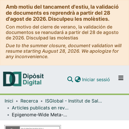
Amb motiu del tancament d'estiu, la validació
de documents es reprendrà a partir del 28
d'agost de 2026. Disculpeu les molèsties.
Con motivo del cierre de verano, la validación de
documentos se reanudará a partir del 28 de agosto
de 2026. Disculpad las molestias
Due to the summer closure, document validation will
resume starting August 28, 2026. We apologize for
any inconvenience.
(current)
Iniciar sessió
Comunitats i col·leccions
Inici
Recerca
ISGlobal - Institut de Salut Global de Barcelona
Navega per tot el DD
Articles publicats en revistes (ISGlobal)
Com publicar
Epigenome-Wide Meta-Analysis of Methylation in Children Related to Prenatal NO2 Air Pollution Exposure
Contacte