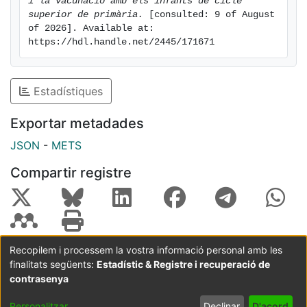
i la vacunació amb els infants de cicle 
fets i teories que expliquen
superior de primària.
 [consulted: 9 of August 
of 2026]. Available at: 
fenòmens científics. Per aquest motiu es considera
https://hdl.handle.net/2445/171671
oportú fer servir el mètode hipotètic
deductiu en aquesta proposta d’activitats
interdisciplinàries i cooperatives entre els
Estadístiques
alumnes, de forma atractiva i no memorística. Aquesta
metodologia els ha de servir
Exportar metadades
seguir aprenent al llarg de la vida.
JSON
-
METS
Compartir registre
Recopilem i processem la vostra informació personal amb les
finalitats següents:
Estadístic & Registre i recuperació de
Coordinació:
CRAI UB
Avís legal
Metadades
subjectes a:
contrasenya
Configuració
Política de
Acord
Personalitzar
Declinar
D'acord