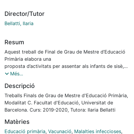
Director/Tutor
Bellatti, Ilaria
Resum
Aquest treball de Final de Grau de Mestre d’Educació
Primària elabora una
proposta d’activitats per assentar als infants de sisè,
els coneixements bàsics sobre les
Més...
malalties infeccioses i la importància de la vacunació.
Descripció
El fet que aquesta proposta sigui
destinada als alumnes de sisè és perquè en aquest
Treballs Finals de Grau de Mestre d'Educació Primària,
curs, el personal sanitari els vacuna en
Modalitat C. Facultat d'Educació, Universitat de
el propi centre eductiu. Per això s’aprofita aquest curs
Barcelona. Curs: 2019-2020, Tutora: Ilaria Bellatti
en el qual els alumnes són més
Matèries
sensibles en aquest tema i així l’aprenentatge resulta
ser més significatiu.
Educació primària
,
Vacunació
,
Malalties infeccioses
,