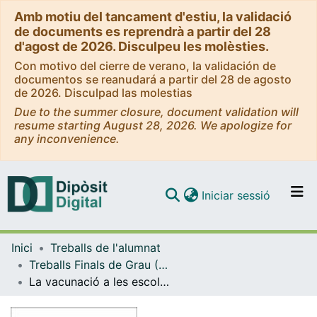
Amb motiu del tancament d'estiu, la validació
de documents es reprendrà a partir del 28
d'agost de 2026. Disculpeu les molèsties.
Con motivo del cierre de verano, la validación de
documentos se reanudará a partir del 28 de agosto
de 2026. Disculpad las molestias
Due to the summer closure, document validation will
resume starting August 28, 2026. We apologize for
any inconvenience.
(current)
Iniciar sessió
Comunitats i col·leccions
Inici
Treballs de l'alumnat
Navega per tot el DD
Treballs Finals de Grau (TFG) - Mestre d'Educació Primària
Com publicar
La vacunació a les escoles: Proposta per treballar les malalties i la vacunació amb els infants de cicle superior de primària
Contacte