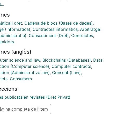
nament jurídic. Així, s'incideix en el concepte
...
t contracts i s'examinen les característiques
ries
pals de la tecnologia blockchain i del contracte
ligent, i també els límits substantius d'aquests. En
àtica i dret
,
Cadena de blocs (Bases de dades)
,
 sentit, es presenten les diferències amb la
ge (Informàtica)
,
Contractes informàtics
,
Arbitratge
actació tradicional i es proposen mecanismes de
administratiu)
,
Consentiment (Dret)
,
Contractes
,
a en relació amb els contractes intel·ligents.
midors
ent, s'estudia específicament la qüestió relativa al
ries (anglès)
ntiment prestat per les parts en aquesta forma de
ctació i s'estableix la necessitat d'intervenció
ter science and law
,
Blockchains (Databases)
,
Data
al amb la finalitat de protegir aquell consentiment.
ption (Computer science)
,
Computer contracts
,
ation (Administrative law)
,
Consent (Law)
,
acts
,
Consumers
leccions
es publicats en revistes (Dret Privat)
gina completa de l'ítem