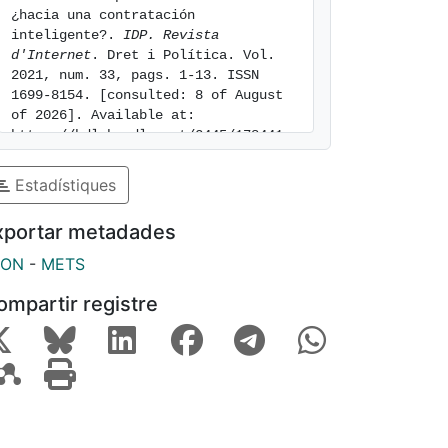
¿hacia una contratación 
inteligente?. 
IDP. Revista 
d'Internet
. Dret i Política. Vol.  
2021, num. 33, pags. 1-13. ISSN 
1699-8154. [consulted: 8 of August 
of 2026]. Available at: 
https://hdl.handle.net/2445/178441
Estadístiques
xportar metadades
SON
-
METS
ompartir registre