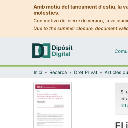
Amb motiu del tancament d'estiu, la v
molèsties.
Con motivo del cierre de verano, la valida
Due to the summer closure, document valid
Comuni
Inici
Recerca
Dret Privat
Si 
cit
htt
El