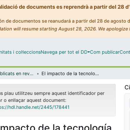
alidació de documents es reprendrà a partir del 28 d
ción de documentos se reanudará a partir del 28 de agosto 
ation will resume starting August 28, 2026. We apologize 
tats i col·leccions
Navega per tot el DD
Com publicar
Cont
Articles publicats en revistes (Dret Privat)
El impacto de la tecnología blockchain en la contratación privada: ¿hacia una contratación inteligente?
Ci
us plau utilitzeu sempre aquest identificador per
ar o enllaçar aquest document:
ps://hdl.handle.net/2445/178441
 impacto de la tecnología