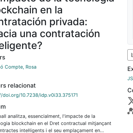
ockchain en la
ntratación privada:
acia una contratación
teligente?
rs
ló Compte, Rosa
E
J
rs relacionat
C
://doi.org/10.7238/idp.v0i33.375171
um
ball analitza, essencialment, l'impacte de la
ogia blockchain en el Dret contractual mitjançant
ntractes intel·ligents i el seu emplaçament en