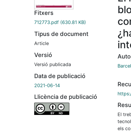
bl
Fitxers
co
712773.pdf
(630.81 KB)
¿h
Tipus de document
in
Article
Versió
Auto
Versió publicada
Barce
Data de publicació
Recu
2021-06-14
https
Llicència de publicació
Res
El tre
tecnol
els co