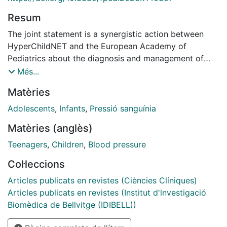
Resum
The joint statement is a synergistic action between
HyperChildNET and the European Academy of
Pediatrics about the diagnosis and management of
hypertension in youth, based on the European Society
Més...
of Hypertension Guidelines published in 2016 with the
Matèries
aim to improve its implementation. The first and most
important requirement for the diagnosis and
Adolescents
,
Infants
,
Pressió sanguínia
management of hypertension is an accurate
Matèries (anglès)
measurement of office blood pressure that is currently
recommended for screening, diagnosis, and
Teenagers
,
Children
,
Blood pressure
management of high blood pressure in children and
Col·leccions
adolescents. Blood pressure levels should be screened
in all children starting from the age of 3 years. In those
Articles publicats en revistes (Ciències Clíniques)
children with risk factors for high blood pressure, it
Articles publicats en revistes (Institut d'lnvestigació
should be measured at each medical visit and may
Biomèdica de Bellvitge (IDIBELL))
start before the age of 3 years. Twenty-four-hour