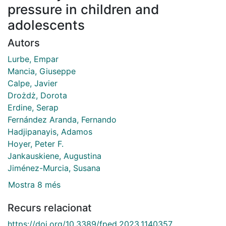
pressure in children and
adolescents
Autors
Lurbe, Empar
Mancia, Giuseppe
Calpe, Javier
Drożdż, Dorota
Erdine, Serap
Fernández Aranda, Fernando
Hadjipanayis, Adamos
Hoyer, Peter F.
Jankauskiene, Augustina
Jiménez-Murcia, Susana
Mostra 8 més
Recurs relacionat
https://doi.org/10.3389/fped.2023.1140357