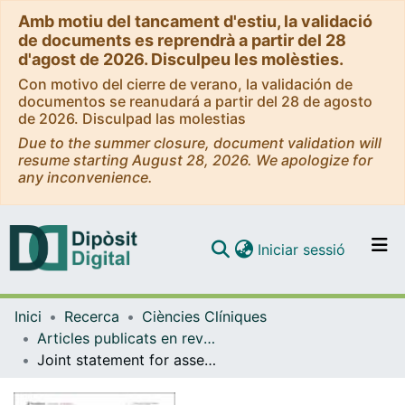
Amb motiu del tancament d'estiu, la validació
de documents es reprendrà a partir del 28
d'agost de 2026. Disculpeu les molèsties.
Con motivo del cierre de verano, la validación de
documentos se reanudará a partir del 28 de agosto
de 2026. Disculpad las molestias
Due to the summer closure, document validation will
resume starting August 28, 2026. We apologize for
any inconvenience.
(current)
Iniciar sessió
Comunitats i col·leccions
Inici
Recerca
Ciències Clíniques
Navega per tot el DD
Articles publicats en revistes (Ciències Clíniques)
Com publicar
Joint statement for assessing and managing high blood pressure in children and adolescents: Chapter 1. How to correctly measure blood pressure in children and adolescents
Contacte