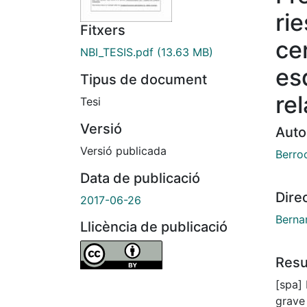
ri
Fitxers
ce
NBI_TESIS.pdf
(13.63 MB)
es
Tipus de document
re
Tesi
Versió
Auto
Versió publicada
Berroc
Data de publicació
Dire
2017-06-26
Berna
Llicència de publicació
Res
[spa] La salud física de los pacientes con trastorno mental
grave