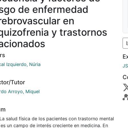
esgo de enfermedad
rebrovascular en
quizofrenia y trastornos
lacionados
rs
E
al Izquierdo, Núria
J
C
ctor/Tutor
rdo Arroyo, Miquel
um
 es un campo de interés creciente en medicina. En