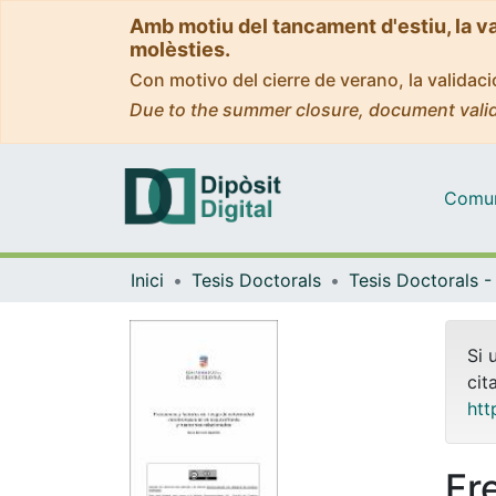
Amb motiu del tancament d'estiu, la v
molèsties.
Con motivo del cierre de verano, la valida
Due to the summer closure, document valid
Comuni
Inici
Tesis Doctorals
Si 
cit
htt
Fr