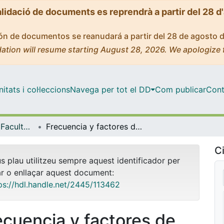
alidació de documents es reprendrà a partir del 28 d
ción de documentos se reanudará a partir del 28 de agosto 
ation will resume starting August 28, 2026. We apologize 
tats i col·leccions
Navega per tot el DD
Com publicar
Cont
Tesis Doctorals - Facultat - Medicina i Ciències de la Salut
Frecuencia y factores de riesgo de enfermedad cerebrovascular en esquizofrenia y trastornos relacionados
Ci
us plau utilitzeu sempre aquest identificador per
ar o enllaçar aquest document:
ps://hdl.handle.net/2445/113462
ecuencia y factores de