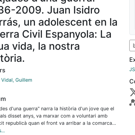
36-2009. Juan Isidro
rrás, un adolescent en la
erra Civil Espanyola: La
ua vida, la nostra
tòria.
E
J
rs
 Vidal, Guillem
C
um
des d'una guerra" narra la història d'un jove que el
 als disset anys, va marxar com a voluntari amb
cit republicà quan el front va arribar a la comarca
 Ports. Un cop acabada la guerra, sent encara menor
...