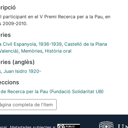
t, el van condemnar a mort. Els seus records són
ripció
s de la mà d'un altre jove que, als quinze anys, va
r fer el seu treball de recerca de segon de
l participant en el V Premi Recerca per a la Pau, en
lerat a partir de testimonis orals de persones que en
rs 2009-2010.
rra Civil Espanyola eren joves o nens i nenes petits,
ries
ara, setanta anys després, són els nostres pares o
stres iaios. Escoltant els testimonis de les seues
a Civil Espanyola, 1936-1939
,
Castelló de la Plana
 coneixem millor com va ser la nostra història.
Valencià)
,
Memòries
,
Història oral
ries (anglès)
, Juan Isidro 1920-
leccions
 de Recerca per la Pau (Fundació Solidaritat UB)
gina completa de l'ítem
egal
Metadades subjectes a: