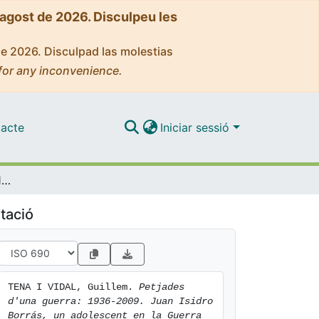
'agost de 2026. Disculpeu les
de 2026. Disculpad las molestias
for any inconvenience.
acte
Iniciar sessió
Petjades d'una guerra: 1936-2009. Juan Isidro Borrás, un adolescent en la Guerra Civil Espanyola: La seua vida, la nostra història.
tació
TENA I VIDAL, Guillem. 
Petjades 
d'una guerra: 1936-2009. Juan Isidro 
Borrás, un adolescent en la Guerra 