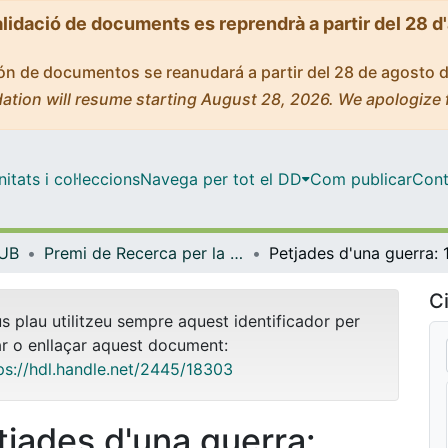
alidació de documents es reprendrà a partir del 28 d
ción de documentos se reanudará a partir del 28 de agosto 
ation will resume starting August 28, 2026. We apologize 
tats i col·leccions
Navega per tot el DD
Com publicar
Cont
 UB
Premi de Recerca per la Pau (Fundació Solidaritat UB)
Ci
us plau utilitzeu sempre aquest identificador per
ar o enllaçar aquest document:
ps://hdl.handle.net/2445/18303
tjades d'una guerra: