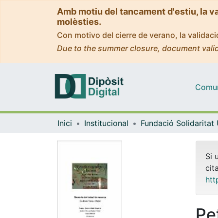
Amb motiu del tancament d'estiu, la v
molèsties.
Con motivo del cierre de verano, la valida
Due to the summer closure, document valid
Comuni
Inici
Institucional
Fundació Solidaritat
Si 
cit
htt
Pe