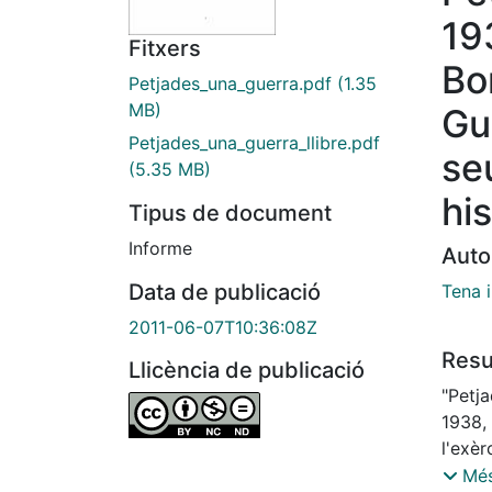
19
Fitxers
Bo
Petjades_una_guerra.pdf
(1.35
MB)
Gu
Petjades_una_guerra_llibre.pdf
se
(5.35 MB)
his
Tipus de document
Informe
Auto
Data de publicació
Tena i
2011-06-07T10:36:08Z
Res
Llicència de publicació
"Petja
1938,
l'exèr
d'Els
Més