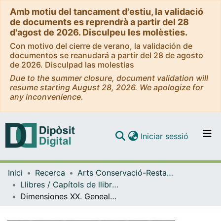
Amb motiu del tancament d'estiu, la validació
de documents es reprendrà a partir del 28
d'agost de 2026. Disculpeu les molèsties.
Con motivo del cierre de verano, la validación de
documentos se reanudará a partir del 28 de agosto
de 2026. Disculpad las molestias
Due to the summer closure, document validation will
resume starting August 28, 2026. We apologize for
any inconvenience.
(current)
Iniciar sessió
Comunitats i col·leccions
Inici
Recerca
Arts Conservació-Restauració
Navega per tot el DD
Llibres / Capítols de llibre (Arts Conservació-Restauració)
Com publicar
Dimensiones XX. Genealogías comunitarias. Arte, investigación y docencia. Volumen 3
Contacte