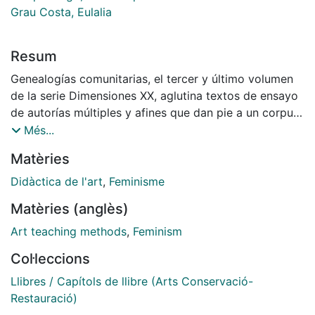
Grau Costa, Eulalia
Resum
Genealogías comunitarias, el tercer y último volumen
de la serie Dimensiones XX, aglutina textos de ensayo
de autorías múltiples y afines que dan pie a un corpus
de fichas de enseñanza-aprendizaje de metodologías
Més...
del descubrir, de creación artística, hacia el arte social
Matèries
y la sostenibilidad. Editado por Eulàlia Grau Costa y
Joan Miquel Porquer Rigo, docentes en la Facultad de
Didàctica de l'art
,
Feminisme
Bellas Artes de la Universitat de Barcelona, la
Matèries (anglès)
publicación que tenéis en las manos os propone
establecer nexos de trabajo creativo que, desde la
Art teaching methods
,
Feminism
individualidad, os permitan iniciar dinamizaciones y
Col·leccions
proyectos de cambio en vuestro entorno cercano –
vuestra escuela, vuestra calle, vuestro barrio, vuestra
Llibres / Capítols de llibre (Arts Conservació-
localidad–. Atreveos a abrir el libro por cualquier
Restauració)
página o seguid la línea narrativa que os proponemos.