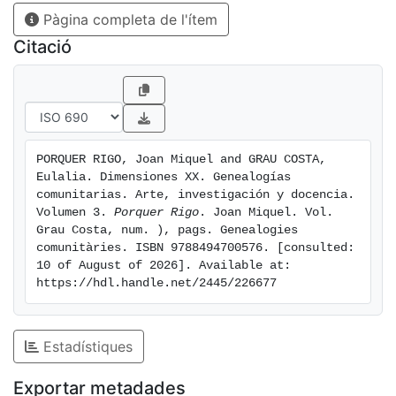
Pàgina completa de l'ítem
Interrogad las formas de hacer, fusionadlas,
adaptadlas y hacedlas vuestras. ¡Aportad vuestra
Citació
visión –y hacedlo de verdad–! Esperamos que esta sea
para vosotras,
artistas/docentes/gestoras/promotoras/impulsoras/tra
nsgresoras, una lectura estimulante.
PORQUER RIGO, Joan Miquel and GRAU COSTA, 
Eulalia. Dimensiones XX. Genealogías 
comunitarias. Arte, investigación y docencia. 
Volumen 3. 
Porquer Rigo
. Joan Miquel. Vol.   
Grau Costa, num. ), pags. Genealogies 
comunitàries. ISBN 9788494700576. [consulted: 
10 of August of 2026]. Available at: 
https://hdl.handle.net/2445/226677
Estadístiques
Exportar metadades