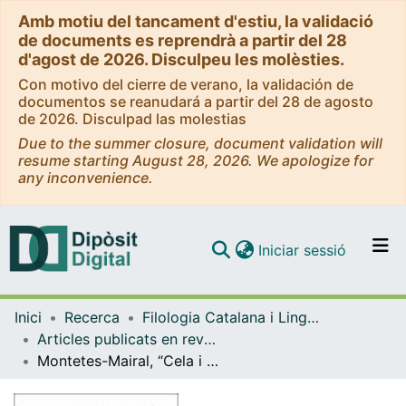
Amb motiu del tancament d'estiu, la validació
de documents es reprendrà a partir del 28
d'agost de 2026. Disculpeu les molèsties.
Con motivo del cierre de verano, la validación de
documentos se reanudará a partir del 28 de agosto
de 2026. Disculpad las molestias
Due to the summer closure, document validation will
resume starting August 28, 2026. We apologize for
any inconvenience.
(current)
Iniciar sessió
Comunitats i col·leccions
Inici
Recerca
Filologia Catalana i Lingüística General
Navega per tot el DD
Articles publicats en revistes (Filologia Catalana i Lingüística General)
Com publicar
Montetes-Mairal, “Cela i Llull: l’art de la paciència“
Contacte