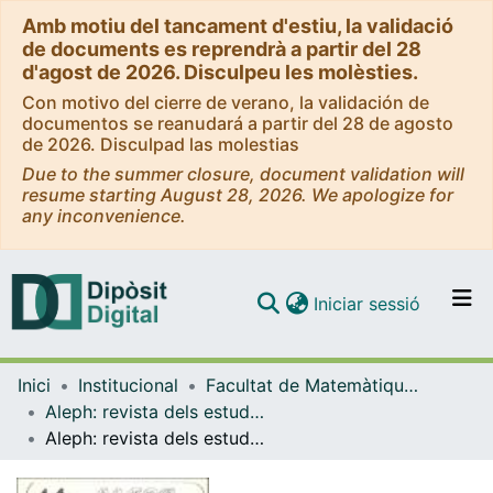
Amb motiu del tancament d'estiu, la validació
de documents es reprendrà a partir del 28
d'agost de 2026. Disculpeu les molèsties.
Con motivo del cierre de verano, la validación de
documentos se reanudará a partir del 28 de agosto
de 2026. Disculpad las molestias
Due to the summer closure, document validation will
resume starting August 28, 2026. We apologize for
any inconvenience.
(current)
Iniciar sessió
Comunitats i col·leccions
Inici
Institucional
Facultat de Matemàtiques i Informàtica
Navega per tot el DD
Aleph: revista dels estudiants de matemàtiques
Com publicar
Aleph: revista dels estudiants de matemàtiques, Núm. 2
Contacte