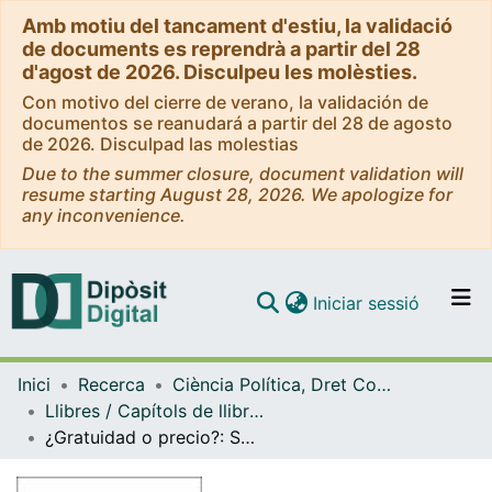
Amb motiu del tancament d'estiu, la validació
de documents es reprendrà a partir del 28
d'agost de 2026. Disculpeu les molèsties.
Con motivo del cierre de verano, la validación de
documentos se reanudará a partir del 28 de agosto
de 2026. Disculpad las molestias
Due to the summer closure, document validation will
resume starting August 28, 2026. We apologize for
any inconvenience.
(current)
Iniciar sessió
Comunitats i col·leccions
Inici
Recerca
Ciència Política, Dret Constitucional i Filosofia del Dret
Navega per tot el DD
Llibres / Capítols de llibre (Ciència Política, Dret Constitucional i Filosofia del Dret)
Com publicar
¿Gratuidad o precio?: Sobre el cuerpo humano como recurso
Contacte