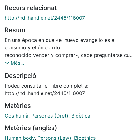
Recurs relacionat
http://hdl.handle.net/2445/116007
Resum
En una época en que «el nuevo evangelio es el
consumo y el único rito
reconocido vender y comprar», cabe preguntarse cuál
es el papel del
Més...
derecho y cuál el lugar de la bioética y si ―con
Descripció
excusa de ejercer la autonomía de la voluntad―
resulta admisible mercadear con los derechos
Podeu consultar el llibre complet a:
fundamentales y con el propio cuerpo humano. Los
http://hdl.handle.net/2445/116007
Derechos
Matèries
Humanos son innegociables, y la dignidad y la libertad
quedan fuera
Cos humà
,
Persones (Dret)
,
Bioètica
del mercado porque el derecho no debe ser copia de
Matèries (anglès)
los esquemas mercantiles,
ya que la pertenencia al mundo civilizado trae consigo
Human body
,
Persons (Law)
,
Bioethics