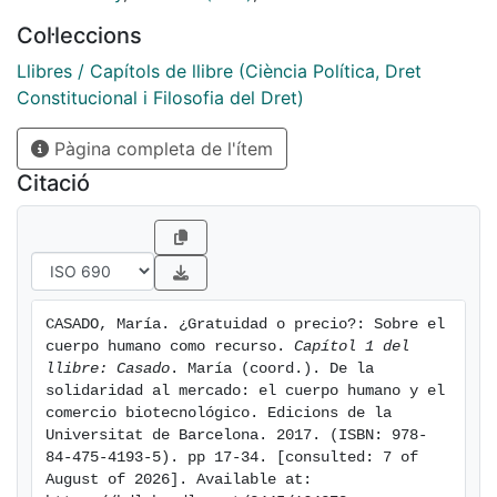
la obligación
Col·leccions
de sostener los principios que han ido marcando
progresivamente
Llibres / Capítols de llibre (Ciència Política, Dret
su desarrollo. Esto tiene consecuencias ineludibles
Constitucional i Filosofia del Dret)
en el ámbito
Pàgina completa de l'ítem
de la salud y en lo que se refiere a la consideración del
cuerpo humano
Citació
y sus componentes en un contexto de privatización
creciente. Así
como la persona no es un mero sujeto económico que
se identifique
por tomar decisiones según su capacidad patrimonial,
CASADO, María. ¿Gratuidad o precio?: Sobre el 
tampoco las
cuerpo humano como recurso. 
Capítol 1 del 
normas jurídicas son mera gestión de intereses
llibre: Casado
. María (coord.). De la 
cotidianos pues, como
solidaridad al mercado: el cuerpo humano y el 
comercio biotecnológico. Edicions de la 
garantía de valores compartidos, se sitúan entre la
Universitat de Barcelona. 2017. (ISBN: 978-
moral y la política,
84-475-4193-5). pp 17-34. [consulted: 7 of 
que no debe ser una mera administración a la carta, ni
August of 2026]. Available at: 
permitir un «turismo