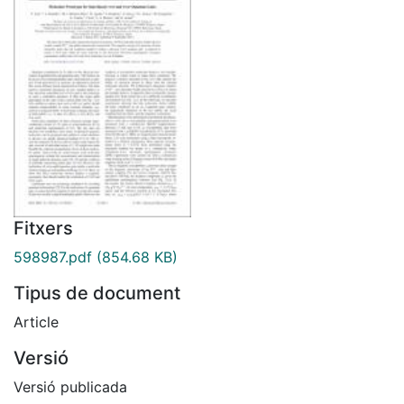
Fitxers
598987.pdf
(854.68 KB)
Tipus de document
Article
Versió
Versió publicada