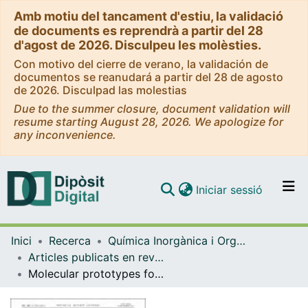
Amb motiu del tancament d'estiu, la validació
de documents es reprendrà a partir del 28
d'agost de 2026. Disculpeu les molèsties.
Con motivo del cierre de verano, la validación de
documentos se reanudará a partir del 28 de agosto
de 2026. Disculpad las molestias
Due to the summer closure, document validation will
resume starting August 28, 2026. We apologize for
any inconvenience.
(current)
Iniciar sessió
Comunitats i col·leccions
Inici
Recerca
Química Inorgànica i Orgànica
Navega per tot el DD
Articles publicats en revistes (Química Inorgànica i Orgànica)
Com publicar
Molecular prototypes for spin-based CNOT and SWAP quantum gates
Contacte