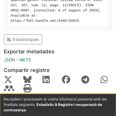
quantum gates. 
Physical Review Letters
. 2011. 
Vol. 107, num. 11, pags. 117203(5). ISSN 
0031-9007. [consulted: 6 of August of 2026]. 
Available at: 
https://hdl.handle.net/2445/24623
Estadístiques
Exportar metadades
JSON
-
METS
Compartir registre
Recopilem i processem la vostra informació personal amb les
finalitats següents:
Estadístic & Registre i recuperació de
Coordinació:
CRAI UB
Avís legal
Metadades
subjectes a:
contrasenya