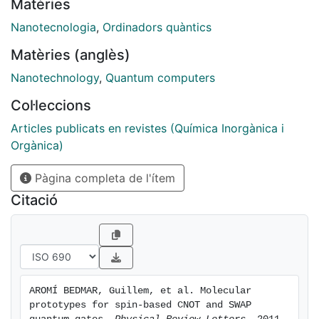
Matèries
realize a universal CNOT quantum gate. A proposal to
realize a SWAP gate within the same molecule is also
Nanotecnologia
,
Ordinadors quàntics
discussed. Electronic paramagnetic resonance
Matèries (anglès)
experiments confirm that CNOT and SWAP transitions
are not forbidden.
Nanotechnology
,
Quantum computers
Col·leccions
Articles publicats en revistes (Química Inorgànica i
Orgànica)
Pàgina completa de l'ítem
Citació
AROMÍ BEDMAR, Guillem, et al. Molecular 
prototypes for spin-based CNOT and SWAP 