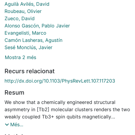
Aguilà Avilés, David
Roubeau, Olivier
Zueco, David
Alonso Gascón, Pablo Javier
Evangelisti, Marco
Camón Lasheras, Agustín
Sesé Monclús, Javier
Mostra 2 més
Recurs relacionat
http://dx.doi.org/10.1103/PhysRevLett.107.117203
Resum
We show that a chemically engineered structural
asymmetry in [Tb2] molecular clusters renders the two
weakly coupled Tb3+ spin qubits magnetically
inequivalent. The magnetic energy level spectrum of
Més...
these molecules meets then all conditions needed to