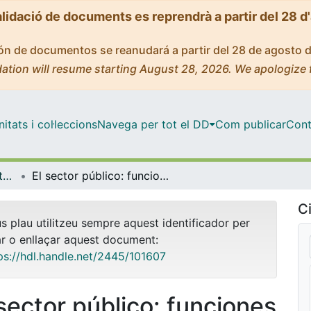
alidació de documents es reprendrà a partir del 28 d
ción de documentos se reanudará a partir del 28 de agosto 
ation will resume starting August 28, 2026. We apologize 
tats i col·leccions
Navega per tot el DD
Com publicar
Cont
OMADO (Objectes i MAterials DOcents)
El sector público: funciones
Ci
us plau utilitzeu sempre aquest identificador per
ar o enllaçar aquest document:
ps://hdl.handle.net/2445/101607
 sector público: funciones