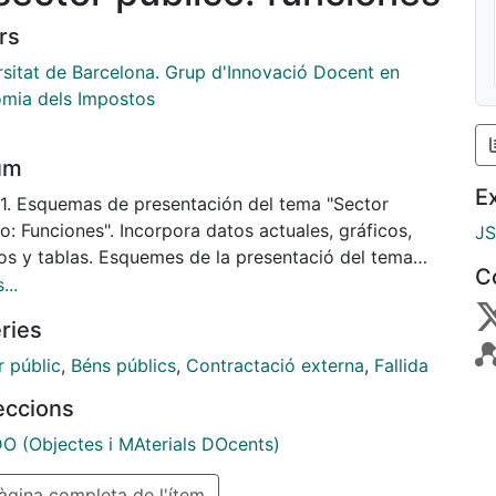
rs
rsitat de Barcelona. Grup d'Innovació Docent en
mia dels Impostos
um
E
1. Esquemas de presentación del tema "Sector
o: Funciones". Incorpora datos actuales, gráficos,
J
os y tablas. Esquemes de la presentació del tema
C
r Públic: Funcions". Incorpora dades actuals, gràfics,
...
s I taules.
ries
r públic
,
Béns públics
,
Contractació externa
,
Fallida
leccions
 (Objectes i MAterials DOcents)
gina completa de l'ítem