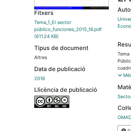
Auto
Fitxers
Unive
Tema_1_El sector
Econo
público_funciones_2015_16.pdf
(611.24 KB)
Res
Tipus de document
Tema 
Altres
Públic
cuadr
Data de publicació
"Secto
Més
2016
quadre
Matè
Llicència de publicació
Secto
Col·
OMADO
Pà