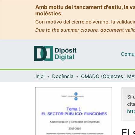
Amb motiu del tancament d'estiu, la v
molèsties.
Con motivo del cierre de verano, la valida
Due to the summer closure, document valid
Comuni
Inici
Docència
Si 
cit
htt
El