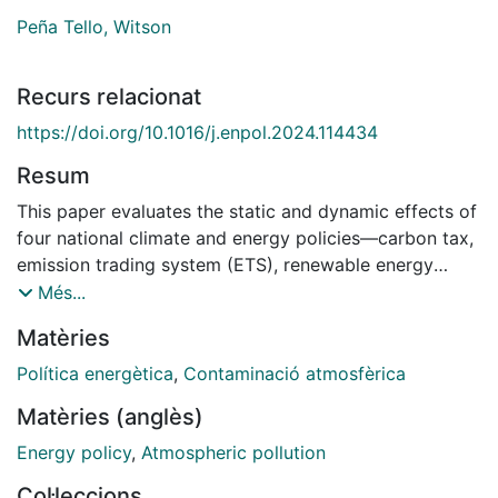
Peña Tello, Witson
Recurs relacionat
https://doi.org/10.1016/j.enpol.2024.114434
Resum
This paper evaluates the static and dynamic effects of
four national climate and energy policies—carbon tax,
emission trading system (ETS), renewable energy
auctions, and feed-in policy—on reducing CO2
Més...
emissions per capita in the electricity generation
Matèries
sector. Using a panel of 109 countries over 30 years,
this study applies difference-in-differences (DID) and
Política energètica
,
Contaminació atmosfèrica
synthetic DID methods to exploit policy timing, income
Matèries (anglès)
level, and geographic variations. Results show that
while most static policy interactions may not reduce
Energy policy
,
Atmospheric pollution
emissions, some reductions are observed when
Col·leccions