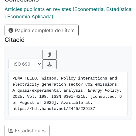
combined carbon pricing and renewable policies. The
dynamic interactions of ETS may have contributed to
Articles publicats en revistes (Econometria, Estadística
CO2 emission reductions in countries that adopted
i Economia Aplicada)
them, conditional on economic development and
Pàgina completa de l'ítem
governance. Carbon pricing and feed-in policies could
mitigate CO2 emissions by promoting renewable
Citació
energy supply and reducing carbon intensity. Using a
quasi-experimental approach, this study contributes to
the empirical literature on the effects of four key
policy interactions on CO2 emissions in global
electricity generation. The findings highlight the need
PEÑA TELLO, Witson. Policy interactions and 
for tailored policy combinations to decarbonize the
electricity generation sector CO2 emissions: 
electricity generation sector, considering each
A quasi-experimental analysis. 
Energy Policy
. 
country’s specific circumstances, such as development
2025. Vol. 198. ISSN 0301-4215. [consulted: 6 
of August of 2026]. Available at: 
level and governance.
https://hdl.handle.net/2445/229137
Estadístiques