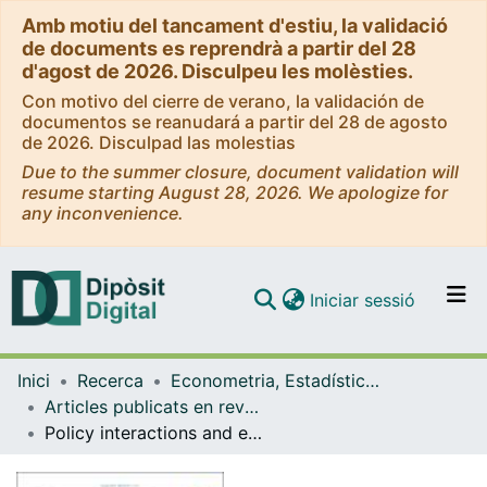
Amb motiu del tancament d'estiu, la validació
de documents es reprendrà a partir del 28
d'agost de 2026. Disculpeu les molèsties.
Con motivo del cierre de verano, la validación de
documentos se reanudará a partir del 28 de agosto
de 2026. Disculpad las molestias
Due to the summer closure, document validation will
resume starting August 28, 2026. We apologize for
any inconvenience.
(current)
Iniciar sessió
Comunitats i col·leccions
Inici
Recerca
Econometria, Estadística i Economia Aplicada
Navega per tot el DD
Articles publicats en revistes (Econometria, Estadística i Economia Aplicada)
Com publicar
Policy interactions and electricity generation sector CO2 emissions: A quasi-experimental analysis
Contacte